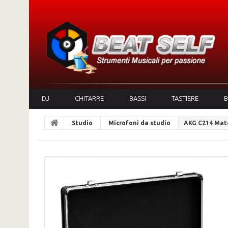
DJ
CHITARRE
BASSI
TASTIERE
B
Studio
Microfoni da studio
AKG C214 Mat