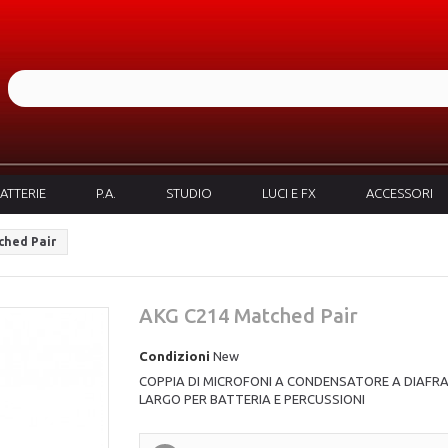
ATTERIE
P.A.
STUDIO
LUCI E FX
ACCESSORI
ched Pair
AKG C214 Matched Pair
Condizioni
New
COPPIA DI MICROFONI A CONDENSATORE A DIAF
LARGO PER BATTERIA E PERCUSSIONI