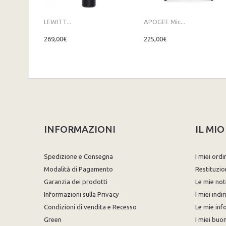
LEWITT...
APOGEE Mic...
269,00€
225,00€
INFORMAZIONI
IL MI
Spedizione e Consegna
I miei ordi
Modalità di Pagamento
Restituzio
Garanzia dei prodotti
Le mie not
Informazioni sulla Privacy
I miei indir
Condizioni di vendita e Recesso
Le mie inf
Green
I miei buon