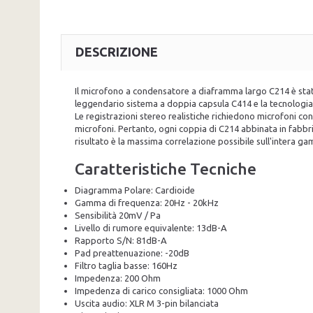
DESCRIZIONE
Il microfono a condensatore a diaframma largo C214 è stato
leggendario sistema a doppia capsula C414 e la tecnologia
Le registrazioni stereo realistiche richiedono microfoni con
microfoni. Pertanto, ogni coppia di C214 abbinata in fabbri
risultato è la massima correlazione possibile sull'intera ga
Caratteristiche Tecniche
Diagramma Polare: Cardioide
Gamma di frequenza: 20Hz - 20kHz
Sensibilità 20mV / Pa
Livello di rumore equivalente: 13dB-A
Rapporto S/N: 81dB-A
Pad preattenuazione: -20dB
Filtro taglia basse: 160Hz
Impedenza: 200 Ohm
Impedenza di carico consigliata: 1000 Ohm
Uscita audio: XLR M 3-pin bilanciata