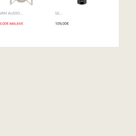
RM AUDIO...
SE...
SE...
9,00€
665,55€
109,00€
219,00€