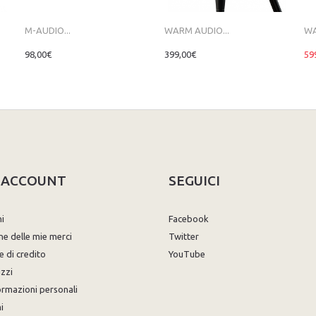
M-AUDIO...
WARM AUDIO...
WA
98,00€
399,00€
59
O ACCOUNT
SEGUICI
ni
Facebook
ne delle mie merci
Twitter
e di credito
YouTube
izzi
ormazioni personali
i