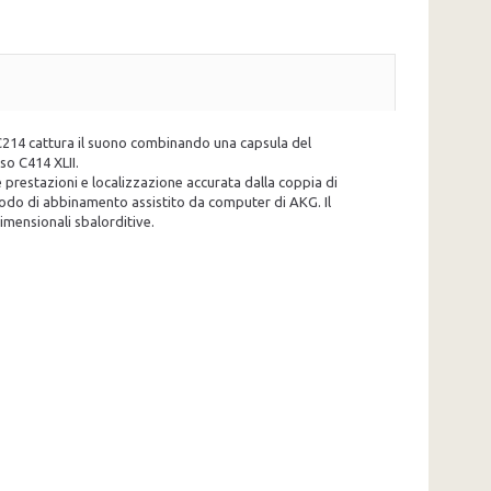
 C214 cattura il suono combinando una capsula del
so C414 XLII.
e prestazioni e localizzazione accurata dalla coppia di
etodo di abbinamento assistito da computer di AKG. Il
imensionali sbalorditive.