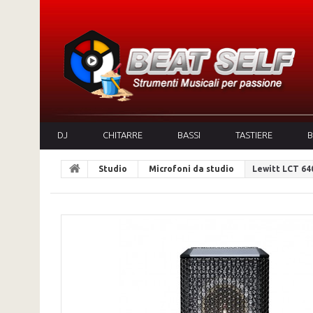
DJ
CHITARRE
BASSI
TASTIERE
B
Studio
Microfoni da studio
Lewitt LCT 64