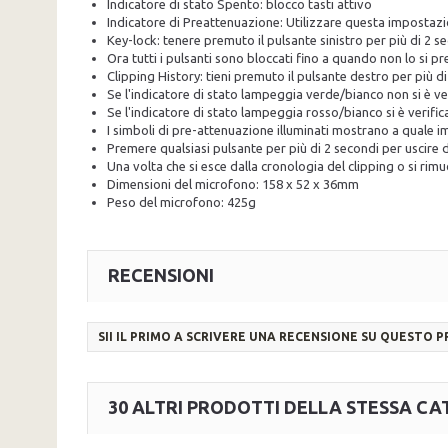
Indicatore di stato Spento: blocco tasti attivo
Indicatore di Preattenuazione: Utilizzare questa impostazio
Key-lock: tenere premuto il pulsante sinistro per più di 2 s
Ora tutti i pulsanti sono bloccati fino a quando non lo si
Clipping History: tieni premuto il pulsante destro per più d
Se l'indicatore di stato lampeggia verde/bianco non si è ver
Se l'indicatore di stato lampeggia rosso/bianco si è verific
I simboli di pre-attenuazione illuminati mostrano a quale im
Premere qualsiasi pulsante per più di 2 secondi per uscire d
Una volta che si esce dalla cronologia del clipping o si rim
Dimensioni del microfono: 158 x 52 x 36mm
Peso del microfono: 425g
RECENSIONI
SII IL PRIMO A SCRIVERE UNA RECENSIONE SU QUESTO 
30 ALTRI PRODOTTI DELLA STESSA CA