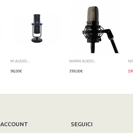
M-AUDIO...
WARM AUDIO...
WA
98,00€
399,00€
59
O ACCOUNT
SEGUICI