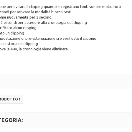
ne per evitare il clipping quando si registrano fonti sonore molto forti
econdi per attivare la modalità blocco tasti
 preme nuovamente per 2 secondi
i 2 secondi per accedere alla cronologia del clipping
ificato alcun clipping
ato un clipping
postazione di pre-attenuazione si è verificato il clipping
alla storia del clipping
uove la 48V, la cronologia viene eliminata
PRODOTTO !
TEGORIA: