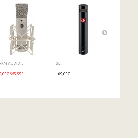
RM AUDIO...
SE...
SE...
9,00€
665,55€
109,00€
219,00€