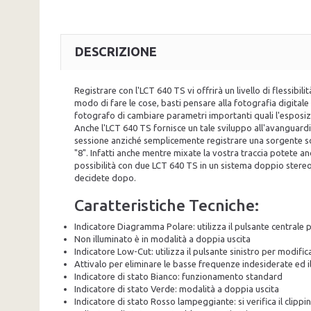
DESCRIZIONE
Registrare con l'LCT 640 TS vi offrirà un livello di flessibi
modo di fare le cose, basti pensare alla fotografia digita
fotografo di cambiare parametri importanti quali l'esposiz
Anche l'LCT 640 TS fornisce un tale sviluppo all'avanguardi
sessione anziché semplicemente registrare una sorgente son
"8". Infatti anche mentre mixate la vostra traccia potete a
possibilità con due LCT 640 TS in un sistema doppio stereo
decidete dopo.
Caratteristiche Tecniche:
Indicatore Diagramma Polare: utilizza il pulsante centrale 
Non illuminato è in modalità a doppia uscita
Indicatore Low-Cut: utilizza il pulsante sinistro per modifi
Attivalo per eliminare le basse frequenze indesiderate ed i
Indicatore di stato Bianco: funzionamento standard
Indicatore di stato Verde: modalità a doppia uscita
Indicatore di stato Rosso lampeggiante: si verifica il clippi