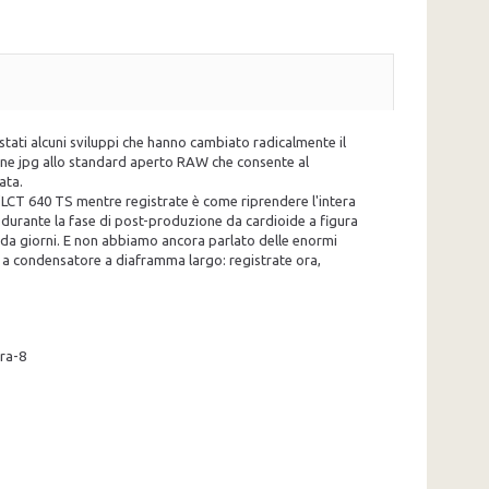
o stati alcuni sviluppi che hanno cambiato radicalmente il
ione jpg allo standard aperto RAW che consente al
ata.
l'LCT 640 TS mentre registrate è come riprendere l'intera
durante la fase di post-produzione da cardioide a figura
e da giorni. E non abbiamo ancora parlato delle enormi
o a condensatore a diaframma largo: registrate ora,
ura-8