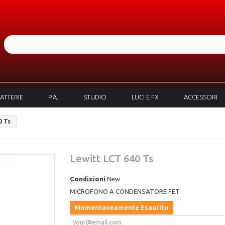
ATTERIE
P.A.
STUDIO
LUCI E FX
ACCESSORI
0 Ts
Lewitt LCT 640 Ts
Condizioni
New
MICROFONO A CONDENSATORE FET
Momentaneamente Esaurito