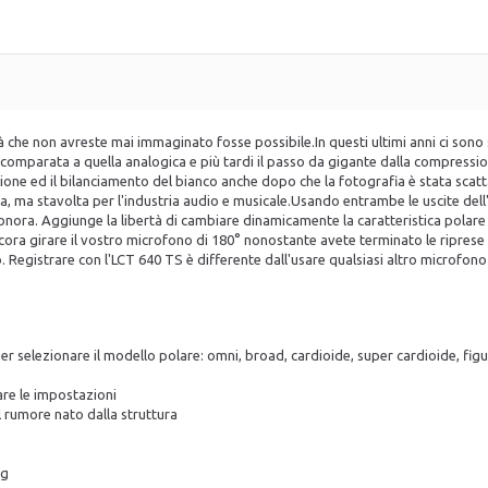
lità che non avreste mai immaginato fosse possibile.In questi ultimi anni ci son
le comparata a quella analogica e più tardi il passo da gigante dalla compress
ione ed il bilanciamento del bianco anche dopo che la fotografia è stata scatt
a, ma stavolta per l'industria audio e musicale.Usando entrambe le uscite del
ora. Aggiunge la libertà di cambiare dinamicamente la caratteristica polare 
ncora girare il vostro microfono di 180° nonostante avete terminato le ripres
. Registrare con l'LCT 640 TS è differente dall'usare qualsiasi altro microfon
per selezionare il modello polare: omni, broad, cardioide, super cardioide, fig
care le impostazioni
l rumore nato dalla struttura
ng