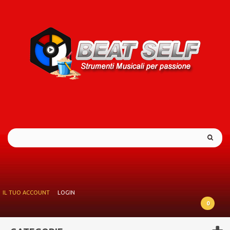
IL TUO ACCOUNT
LOGIN
0