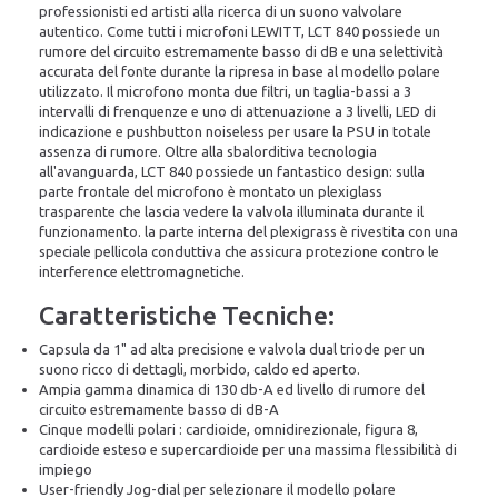
professionisti ed artisti alla ricerca di un suono valvolare
autentico. Come tutti i microfoni LEWITT, LCT 840 possiede un
rumore del circuito estremamente basso di dB e una selettività
accurata del fonte durante la ripresa in base al modello polare
utilizzato. Il microfono monta due filtri, un taglia-bassi a 3
intervalli di frenquenze e uno di attenuazione a 3 livelli, LED di
indicazione e pushbutton noiseless per usare la PSU in totale
assenza di rumore. Oltre alla sbalorditiva tecnologia
all'avanguarda, LCT 840 possiede un fantastico design: sulla
parte frontale del microfono è montato un plexiglass
trasparente che lascia vedere la valvola illuminata durante il
funzionamento. la parte interna del plexigrass è rivestita con una
speciale pellicola conduttiva che assicura protezione contro le
interference elettromagnetiche.
Caratteristiche Tecniche:
Capsula da 1" ad alta precisione e valvola dual triode per un
suono ricco di dettagli, morbido, caldo ed aperto.
Ampia gamma dinamica di 130 db-A ed livello di rumore del
circuito estremamente basso di dB-A
Cinque modelli polari : cardioide, omnidirezionale, figura 8,
cardioide esteso e supercardioide per una massima flessibilità di
impiego
User-friendly Jog-dial per selezionare il modello polare