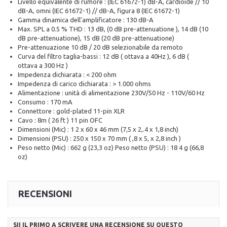
Livello equivalente di rumore : (IEC 61672-1) dB-A, cardioide // 10
dB-A, omni (IEC 61672-1) // dB-A, figura 8 (IEC 61672-1)
Gamma dinamica dell'amplificatore : 130 dB-A
Max. SPL a 0.5 % THD : 13 dB, (0 dB pre-attenuatione ), 14 dB (10
dB pre-attenuatione), 15 dB (20 dB pre-attenuatione)
Pre-attenuazione 10 dB / 20 dB selezionabile da remoto
Curva del filtro taglia-bassi : 12 dB ( ottava a 40Hz ), 6 dB (
ottava a 300 Hz )
Impedenza dichiarata : < 200 ohm
Impedenza di carico dichiarata : > 1.000 ohms
Alimentazione : unità di alimentazione 230V/50 Hz - 110V/60 Hz
Consumo : 170 mA
Connettore : gold-plated 11-pin XLR
Cavo : 8m ( 26 ft ) 11 pin OFC
Dimensioni (Mic) : 1 2 x 60 x 46 mm (7,5 x 2,.4 x 1,8 inch)
Dimensioni (PSU) : 250 x 150 x 70 mm ( ,8 x 5, x 2,8 inch )
Peso netto (Mic) : 662 g (23,3 oz) Peso netto (PSU) : 18 4 g (66,8
oz)
RECENSIONI
SII IL PRIMO A SCRIVERE UNA RECENSIONE SU QUESTO