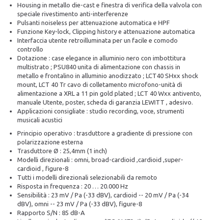
Housing in metallo die-cast e finestra di verifica della valvola con
speciale rivestimento anti-interferenze
Pulsanti noiseless per attenuazione automatica e HPF
Funzione Key-lock, Clipping history e attenuazione automatica
Interfaccia utente retroilluminata per un facile e comodo
controllo
Dotazione : case elegance in alluminio nero con imbottitura
multistrato ; PSU840 unita di alimentazione con chassis in
metallo e frontalino in alluminio anodizzato ; LCT40 SHxx shock
mount, LCT 40 Tr cavo di colletamento microfono-unità di
alimentazione a XRL a 11 pin gold plated ; LCT 40 Wxx antivento,
manuale Utente, poster, scheda di garanzia LEWITT , adesivo.
Applicazioni consigliate : studio recording, voce, strumenti
musicali acustici
Principio operativo : trasduttore a gradiente di pressione con
polarizzazione esterna
Trasduttore Ø : 25,4mm (1 inch)
Modelli direzionali : omni, broad-cardioid ,cardioid ,super-
cardioid , figure-8
Tutti i modelli direzionali selezionabili da remoto
Risposta in frequenza : 20 … 20.000 Hz
Sensibilità : 23 mV / Pa (-33 dBV), cardioid -- 20 mV / Pa (-34
dBV), omni -- 23 mV / Pa (-33 dBV), figure-8
Rapporto S/N : 85 dB-A