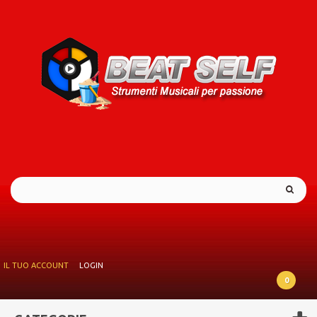
IL TUO ACCOUNT
LOGIN
0