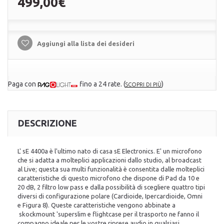
499,00€
Aggiungi alla lista dei desideri
Paga con
fino a 24 rate.
(
)
SCOPRI DI PIÙ
DESCRIZIONE
L' sE 4400a è l'ultimo nato di casa sE Electronics. E' un microfono
che si adatta a molteplici applicazioni dallo studio, al broadcast
al Live; questa sua multi funzionalità è consentita dalle molteplici
caratteristiche di questo microfono che dispone di Pad da 10 e
20 dB, 2 filtro low pass e dalla possibilità di scegliere quattro tipi
diversi di configurazione polare (Cardioide, Ipercardioide, Omni
e Figura 8). Queste caratteristiche vengono abbinate a
skockmount 'superslim e flightcase per il trasporto ne fanno il
compagno ideale per le vostre riprese audio in qualsiasi