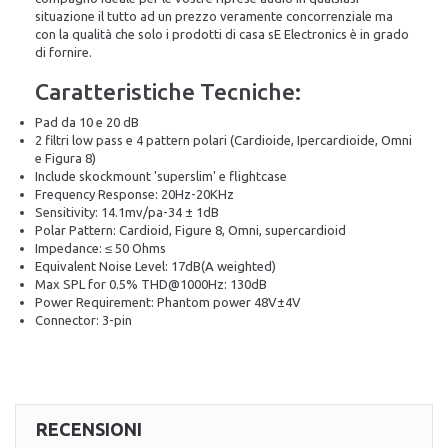
situazione il tutto ad un prezzo veramente concorrenziale ma
con la qualità che solo i prodotti di casa sE Electronics è in grado
di fornire.
Caratteristiche Tecniche:
Pad da 10 e 20 dB
2 filtri low pass e 4 pattern polari (Cardioide, Ipercardioide, Omni
e Figura 8)
Include skockmount 'superslim' e flightcase
Frequency Response: 20Hz-20KHz
Sensitivity: 14.1mv/pa-34 ± 1dB
Polar Pattern: Cardioid, Figure 8, Omni, supercardioid
Impedance: ≤ 50 Ohms
Equivalent Noise Level: 17dB(A weighted)
Max SPL for 0.5% THD@1000Hz: 130dB
Power Requirement: Phantom power 48V±4V
Connector: 3-pin
RECENSIONI