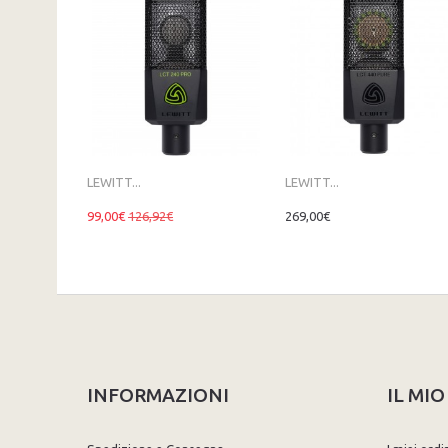
LEWITT...
LEWITT...
99,00€
126,92€
269,00€
INFORMAZIONI
IL MI