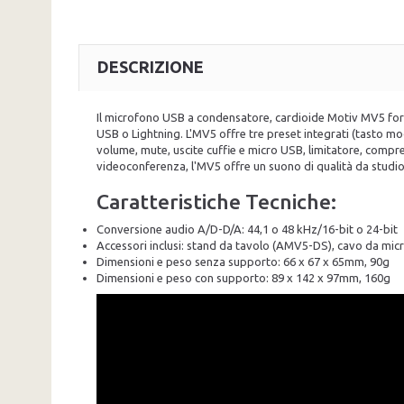
DESCRIZIONE
Il microfono USB a condensatore, cardioide Motiv MV5 forni
USB o Lightning. L'MV5 offre tre preset integrati (tasto mo
volume, mute, uscite cuffie e micro USB, limitatore, compre
videoconferenza, l'MV5 offre un suono di qualità da studio 
Caratteristiche Tecniche:
Conversione audio A/D-D/A: 44,1 o 48 kHz/16-bit o 24-bit
Accessori inclusi: stand da tavolo (AMV5-DS), cavo da mi
Dimensioni e peso senza supporto: 66 x 67 x 65mm, 90g
Dimensioni e peso con supporto: 89 x 142 x 97mm, 160g