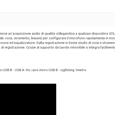
sce un'acquisizione audio di qualità collegandosi a qualsiasi dispositivo iO
de: voce, strumento, lineare) per configurare il microfono rapidamente in modo
ssore ed equalizzatore. Dalla registrazione in home studio di voce e strumenti
di registrazione. Grazie al supporto da tavolo rimovibile si integra facilmente
cro USB B - USB A 1m, cavo micro USB B - Lightning 1metro