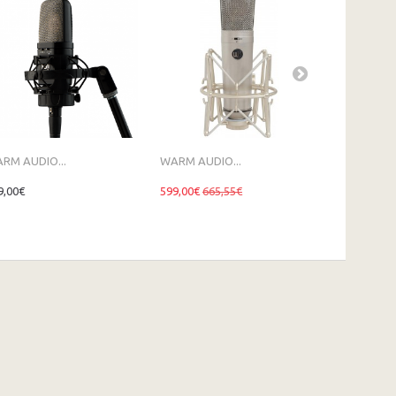
RM AUDIO...
WARM AUDIO...
SE...
9,00€
599,00€
665,55€
109,00€