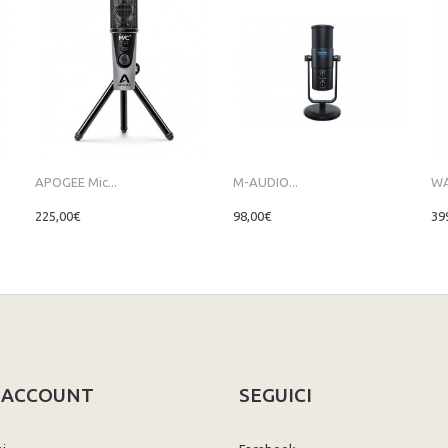
APOGEE Mic...
M-AUDIO...
WA
225,00€
98,00€
39
O ACCOUNT
SEGUICI