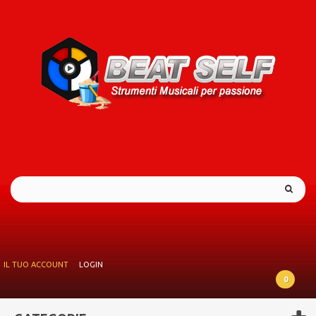
IL TUO ACCOUNT
LOGIN
0