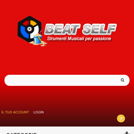
IL TUO ACCOUNT
LOGIN
0