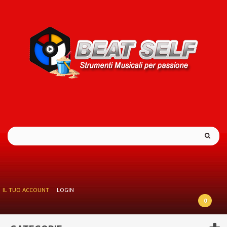
IL TUO ACCOUNT
LOGIN
0