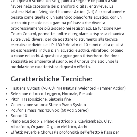
Con questo strumento Korg punta a segnare un punto a suo
favore nella categoria dei pianoforti digitali entry level. La
tastiera Natural Weighted Hammer Action (NH) è accuratamente
pesata come quella di un autentico pianoforte acustico, con un
tocco più pesante nella gamma più bassa che diventa
progressivamente più leggero nei registri alti. La funzione Key
Touch Control, permette inoltre di regolare la risposta dinamica
su tre livelli diversi, per da adattare lo strumento alla tecnica
esecutiva individuale. LP-180 è dotato di 10 suoni di alta qualità
ed espressività, inclusi piani acustici, elettrici, vibrafono, organo
a canne ed archi. A questi si aggiungono il riverbero che dona
spazialità ed ambiente al suono, ed il Chorus che aggiunge la
modulazione caratteristica di questo effetto.
Caratteristiche Tecniche:
Tastiera: 88 tasti (A0-C8), NH (Natural Weighted Hammer Action)
Selezione di tocco: Leggero, Normale, Pesante
Pitch: Trasposizione, Sintonia fine
Generazione sonora: Stereo Piano System
Polifonia massima: 120 voci (60 voci Stereo)
Suoni: 10
Piano acustico x 2, Piano elettrico x 2, Clavicembalo, Clavi,
Vibrafono, Organo, Organo elettrico, Archi
Effetti: Reverb e Chorus (la profondità dell'effetto è fissa per