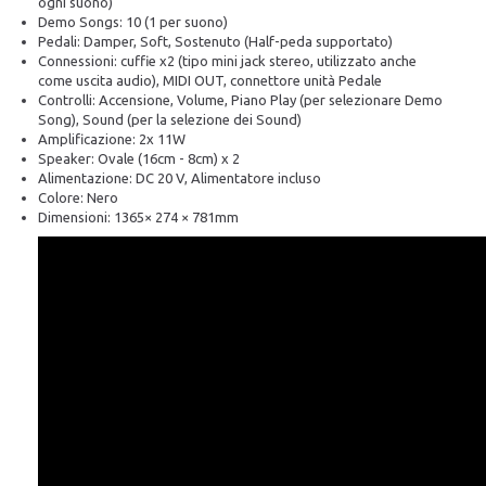
ogni suono)
Demo Songs: 10 (1 per suono)
Pedali: Damper, Soft, Sostenuto (Half-peda supportato)
Connessioni: cuffie x2 (tipo mini jack stereo, utilizzato anche
come uscita audio), MIDI OUT, ​​connettore unità Pedale
Controlli: Accensione, Volume, Piano Play (per selezionare Demo
Song), Sound (per la selezione dei Sound)
Amplificazione: 2x 11W
Speaker: Ovale (16cm - 8cm) x 2
Alimentazione: DC 20 V, Alimentatore incluso
Colore: Nero
Dimensioni: 1365× 274 × 781mm