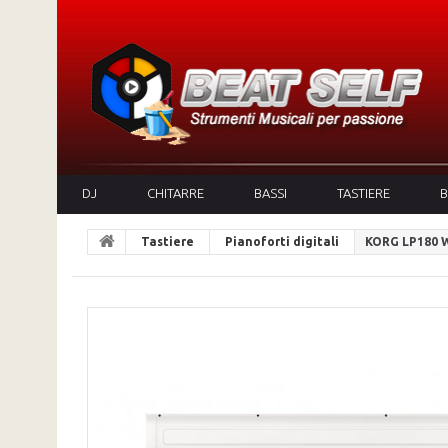
DJ
CHITARRE
BASSI
TASTIERE
B
Tastiere
Pianoforti digitali
KORG LP180 