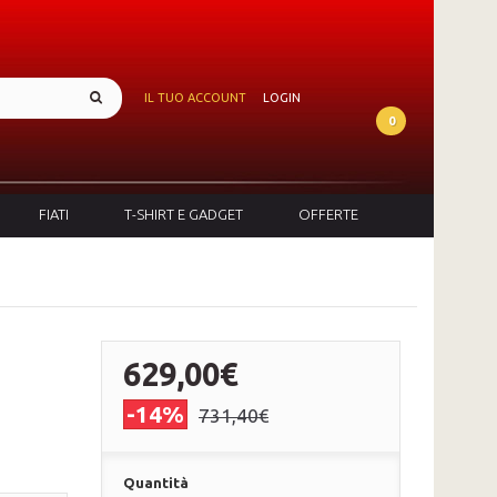
IL TUO ACCOUNT
LOGIN
0
FIATI
T-SHIRT E GADGET
OFFERTE
629,00€
-14%
731,40€
Quantità