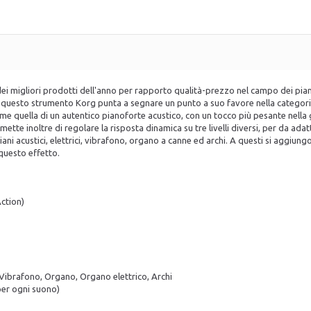
i migliori prodotti dell'anno per rapporto qualità-prezzo nel campo dei piano 
on questo strumento Korg punta a segnare un punto a suo favore nella categoria d
quella di un autentico pianoforte acustico, con un tocco più pesante nell
mette inoltre di regolare la risposta dinamica su tre livelli diversi, per da ada
 piani acustici, elettrici, vibrafono, organo a canne ed archi. A questi si aggiu
questo effetto.
ction)
, Vibrafono, Organo, Organo elettrico, Archi
 per ogni suono)