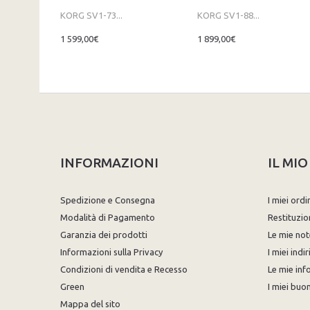
KORG SV1-73...
KORG SV1-88...
1 599,00€
1 899,00€
INFORMAZIONI
IL MI
Spedizione e Consegna
I miei ordi
Modalità di Pagamento
Restituzio
Garanzia dei prodotti
Le mie not
Informazioni sulla Privacy
I miei indir
Condizioni di vendita e Recesso
Le mie inf
Green
I miei buon
Mappa del sito