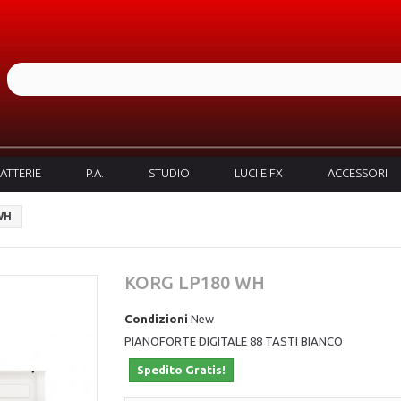
ATTERIE
P.A.
STUDIO
LUCI E FX
ACCESSORI
WH
KORG LP180 WH
Condizioni
New
PIANOFORTE DIGITALE 88 TASTI BIANCO
Spedito Gratis!