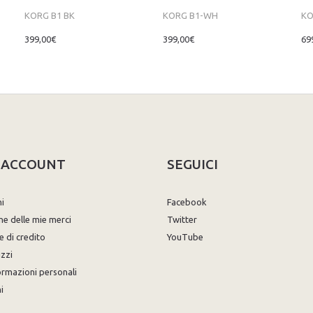
KORG B1 BK
KORG B1-WH
KO
399,00€
399,00€
69
O ACCOUNT
SEGUICI
ni
Facebook
ne delle mie merci
Twitter
e di credito
YouTube
izzi
ormazioni personali
i