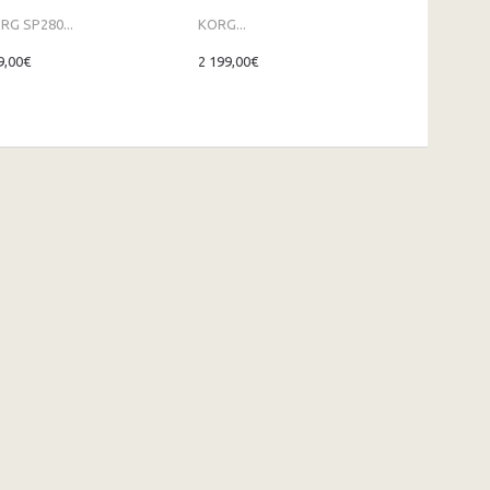
RG SP280...
KORG...
KORG SV2-
9,00€
2 199,00€
1 899,00€