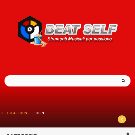
IL TUO ACCOUNT
LOGIN
0