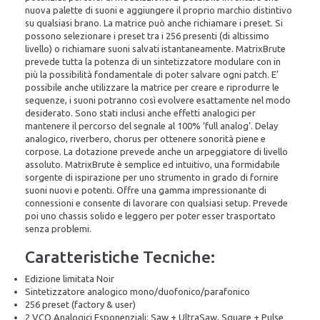
nuova palette di suoni e aggiungere il proprio marchio distintivo
su qualsiasi brano. La matrice può anche richiamare i preset. Si
possono selezionare i preset tra i 256 presenti (di altissimo
livello) o richiamare suoni salvati istantaneamente. MatrixBrute
prevede tutta la potenza di un sintetizzatore modulare con in
più la possibilità fondamentale di poter salvare ogni patch. E’
possibile anche utilizzare la matrice per creare e riprodurre le
sequenze, i suoni potranno così evolvere esattamente nel modo
desiderato. Sono stati inclusi anche effetti analogici per
mantenere il percorso del segnale al 100% ‘full analog’. Delay
analogico, riverbero, chorus per ottenere sonorità piene e
corpose. La dotazione prevede anche un arpeggiatore di livello
assoluto. MatrixBrute è semplice ed intuitivo, una formidabile
sorgente di ispirazione per uno strumento in grado di fornire
suoni nuovi e potenti. Offre una gamma impressionante di
connessioni e consente di lavorare con qualsiasi setup. Prevede
poi uno chassis solido e leggero per poter esser trasportato
senza problemi.
Caratteristiche Tecniche:
Edizione limitata Noir
Sintetizzatore analogico mono/duofonico/parafonico
256 preset (factory & user)
2 VCO Analogici Esponenziali: Saw + UltraSaw, Square + Pulse