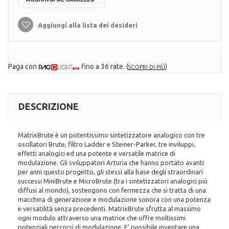
Aggiungi alla lista dei desideri
Paga con
fino a 36 rate.
(
)
SCOPRI DI PIÙ
DESCRIZIONE
MatrixBrute è un potentissimo sintetizzatore analogico con tre
oscillatori Brute, filtro Ladder e Steiner-Parker, tre inviluppi,
effetti analogici ed una potente e versatile matrice di
modulazione. Gli sviluppatori Arturia che hanno portato avanti
per anni questo progetto, gli stessi alla base degli straordinari
successi MiniBrute e MicroBrute (tra i sintetizzatori analogici più
diffusi al mondo), sostengono con fermezza che si tratta di una
macchina di generazione e modulazione sonora con una potenza
e versatilità senza precedenti. MatrixBrute sfrutta al massimo
ogni modulo attraverso una matrice che offre moltissimi
potenziali percorsi di modulazione. E’ possibile inventare una