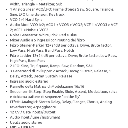
width, Triangle + Metalizer, Sub
1 Analog linear VCO/LFO: Forme d'onda Saw, Square, Triangle,
Sine; LFO time division; Key track
VCO 2>1 Hard Sync
Audio Mod: VCO1>2; VCO1 < VCO3 > VCO2; VCF 1 < VCO3 > VCF
2; VCF1 < Noise > VCF2
Noise Generator: White, Pink, Red e Blue
Mixer Audio a 5 ingressi con routing del filtro
Filtro Steiner-Parker 12+24dB per ottava, Drive, Brute factor,
Low Pass, High Pass, Band Pass, Notch
Filtro Ladder 12+24 dB per ottava, Drive; Brute factor, Low Pass,
High Pass, Band Pass
2 LFO: Sine, Tri, Square, Ramp, Saw, Random, S&H
3 Generatori di inviluppo: 2 Attack, Decay, Sustain, Release, 1
Delay, Attack, Decay, Sustain, Release
Ingresso audio esterno
Pannello della Matrice di Modulazione 16x16
Sequencer 64 Step: Step Enable, Slide, Accent, Modulation, salva
e richiama pattern di sequenze "on the fly"
Effetti Analogici: Stereo Delay, Delay, Flanger, Chorus, Analog
reverberator, Arpeggiatore
12 CV / Gate Inputs/Output
Audio Input / Line / Instrument
Uscita audio stereo
MIDI e USB I/O