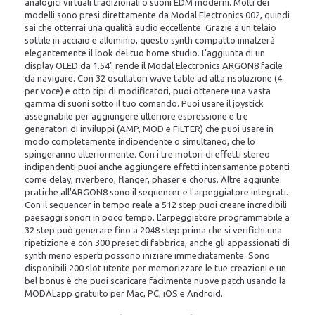
analogici virtuali tradizionali o suoni EDM moderni. Molti dei
modelli sono presi direttamente da Modal Electronics 002, quindi
sai che otterrai una qualità audio eccellente. Grazie a un telaio
sottile in acciaio e alluminio, questo synth compatto innalzerà
elegantemente il look del tuo home studio. L'aggiunta di un
display OLED da 1.54" rende il Modal Electronics ARGON8 facile
da navigare. Con 32 oscillatori wave table ad alta risoluzione (4
per voce) e otto tipi di modificatori, puoi ottenere una vasta
gamma di suoni sotto il tuo comando. Puoi usare il joystick
assegnabile per aggiungere ulteriore espressione e tre
generatori di inviluppi (AMP, MOD e FILTER) che puoi usare in
modo completamente indipendente o simultaneo, che lo
spingeranno ulteriormente. Con i tre motori di effetti stereo
indipendenti puoi anche aggiungere effetti intensamente potenti
come delay, riverbero, flanger, phaser e chorus. Altre aggiunte
pratiche all'ARGON8 sono il sequencer e l'arpeggiatore integrati.
Con il sequencer in tempo reale a 512 step puoi creare incredibili
paesaggi sonori in poco tempo. L'arpeggiatore programmabile a
32 step può generare fino a 2048 step prima che si verifichi una
ripetizione e con 300 preset di fabbrica, anche gli appassionati di
synth meno esperti possono iniziare immediatamente. Sono
disponibili 200 slot utente per memorizzare le tue creazioni e un
bel bonus è che puoi scaricare facilmente nuove patch usando la
MODALapp gratuito per Mac, PC, iOS e Android.