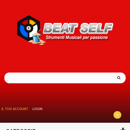
IL TUO ACCOUNT
LOGIN
0