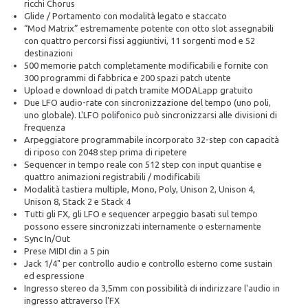
ricchi Chorus
Glide / Portamento con modalità legato e staccato
“Mod Matrix” estremamente potente con otto slot assegnabili
con quattro percorsi fissi aggiuntivi, 11 sorgenti mod e 52
destinazioni
500 memorie patch completamente modificabili e fornite con
300 programmi di fabbrica e 200 spazi patch utente
Upload e download di patch tramite MODALapp gratuito
Due LFO audio-rate con sincronizzazione del tempo (uno poli,
uno globale). L'LFO polifonico può sincronizzarsi alle divisioni di
frequenza
Arpeggiatore programmabile incorporato 32-step con capacità
di riposo con 2048 step prima di ripetere
Sequencer in tempo reale con 512 step con input quantise e
quattro animazioni registrabili / modificabili
Modalità tastiera multiple, Mono, Poly, Unison 2, Unison 4,
Unison 8, Stack 2 e Stack 4
Tutti gli FX, gli LFO e sequencer arpeggio basati sul tempo
possono essere sincronizzati internamente o esternamente
Sync In/Out
Prese MIDI din a 5 pin
Jack 1/4" per controllo audio e controllo esterno come sustain
ed espressione
Ingresso stereo da 3,5mm con possibilità di indirizzare l'audio in
ingresso attraverso l'FX