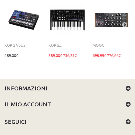
KORG Volca...
KORG...
MOOG...
189,00€
589,00€
736,25€
698,99€
776,66€
INFORMAZIONI
IL MIO ACCOUNT
SEGUICI