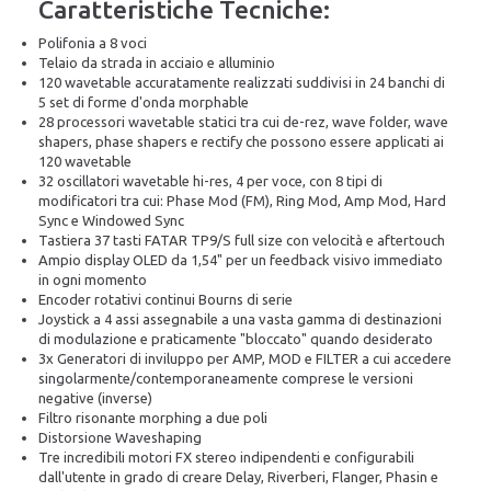
Caratteristiche Tecniche:
Polifonia a 8 voci
Telaio da strada in acciaio e alluminio
120 wavetable accuratamente realizzati suddivisi in 24 banchi di
5 set di forme d'onda morphable
28 processori wavetable statici tra cui de-rez, wave folder, wave
shapers, phase shapers e rectify che possono essere applicati ai
120 wavetable
32 oscillatori wavetable hi-res, 4 per voce, con 8 tipi di
modificatori tra cui: Phase Mod (FM), Ring Mod, Amp Mod, Hard
Sync e Windowed Sync
Tastiera 37 tasti FATAR TP9/S full size con velocità e aftertouch
Ampio display OLED da 1,54" per un feedback visivo immediato
in ogni momento
Encoder rotativi continui Bourns di serie
Joystick a 4 assi assegnabile a una vasta gamma di destinazioni
di modulazione e praticamente "bloccato" quando desiderato
3x Generatori di inviluppo per AMP, MOD e FILTER a cui accedere
singolarmente/contemporaneamente comprese le versioni
negative (inverse)
Filtro risonante morphing a due poli
Distorsione Waveshaping
Tre incredibili motori FX stereo indipendenti e configurabili
dall'utente in grado di creare Delay, Riverberi, Flanger, Phasin e