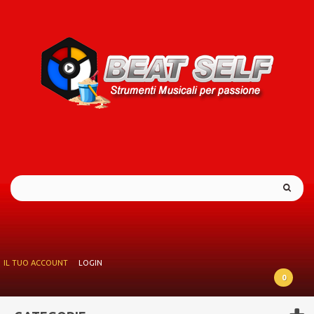
IL TUO ACCOUNT
LOGIN
0