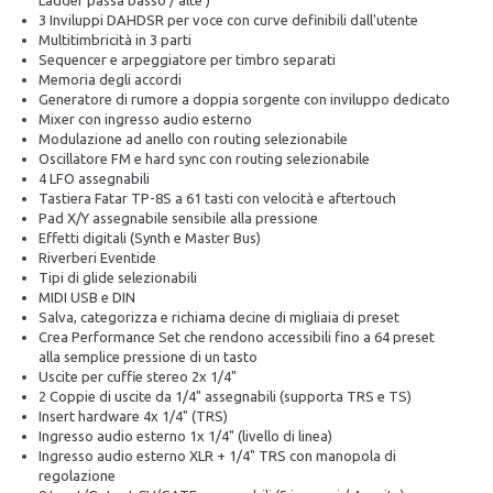
Ladder passa basso / alte )
3 Inviluppi DAHDSR per voce con curve definibili dall'utente
Multitimbricità in 3 parti
Sequencer e arpeggiatore per timbro separati
Memoria degli accordi
Generatore di rumore a doppia sorgente con inviluppo dedicato
Mixer con ingresso audio esterno
Modulazione ad anello con routing selezionabile
Oscillatore FM e hard sync con routing selezionabile
4 LFO assegnabili
Tastiera Fatar TP-8S a 61 tasti con velocità e aftertouch
Pad X/Y assegnabile sensibile alla pressione
Effetti digitali (Synth e Master Bus)
Riverberi Eventide
Tipi di glide selezionabili
MIDI USB e DIN
Salva, categorizza e richiama decine di migliaia di preset
Crea Performance Set che rendono accessibili fino a 64 preset
alla semplice pressione di un tasto
Uscite per cuffie stereo 2x 1/4"
2 Coppie di uscite da 1/4" assegnabili (supporta TRS e TS)
Insert hardware 4x 1/4" (TRS)
Ingresso audio esterno 1x 1/4" (livello di linea)
Ingresso audio esterno XLR + 1/4" TRS con manopola di
regolazione