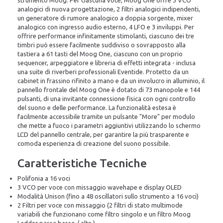
strumento Moog. Per ciascuna voce, Moog One offre 3 VCO
analogici di nuova progettazione, 2 filtri analogici indipendenti,
un generatore di rumore analogico a doppia sorgente, mixer
analogico con ingresso audio esterno, 4 LFO e 3 inviluppi. Per
offrire performance infinitamente stimolanti, ciascuno dei tre
timbri può essere facilmente suddiviso o sovrapposto alla
tastiera a 61 tasti del Moog One, ciascuno con un proprio
sequencer, arpeggiatore e libreria di effetti integrata - inclusa
una suite di riverberi professionali Eventide. Protetto da un
cabinet in frassino rifinito a mano e da un involucro in alluminio, il
pannello frontale del Moog One è dotato di 73 manopole e 144
pulsanti, di una invitante connessione fisica con ogni controllo
del suono e delle performance. La funzionalità estesa è
facilmente accessibile tramite un pulsante "More" per modulo
che mette a fuoco i parametri aggiuntivi utilizzando lo schermo
LCD del pannello centrale, per garantire la più trasparente e
comoda esperienza di creazione del suono possibile.
Caratteristiche Tecniche
Polifonia a 16 voci
3 VCO per voce con missaggio wavehape e display OLED
Modalità Unison (fino a 48 oscillatori sullo strumento a 16 voci)
2 Filtri per voce con missaggio (2 filtri di stato multimode
variabili che funzionano come filtro singolo e un filtro Moog