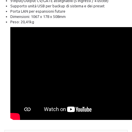
9 Input/Output CV/GATE assegnabili (5 ingressi / 4 uscite)
Supporto unità USB per backup di sistema e dei preset
Porta LAN per espansioni future
Dimensioni: 1067 x 178 x 508mm
Peso: 20,41kg