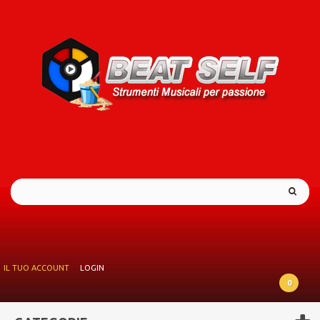
IL TUO ACCOUNT
LOGIN
0