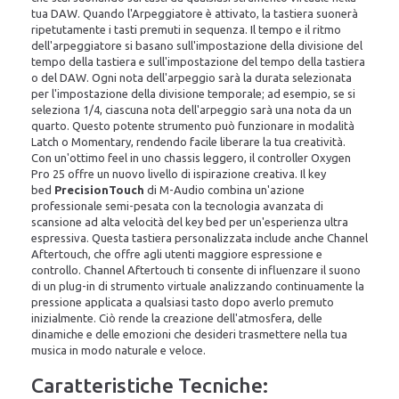
tua DAW. Quando l'Arpeggiatore è attivato, la tastiera suonerà
ripetutamente i tasti premuti in sequenza. Il tempo e il ritmo
dell'arpeggiatore si basano sull'impostazione della divisione del
tempo della tastiera e sull'impostazione del tempo della tastiera
o del DAW. Ogni nota dell'arpeggio sarà la durata selezionata
per l'impostazione della divisione temporale; ad esempio, se si
seleziona 1/4, ciascuna nota dell'arpeggio sarà una nota da un
quarto. Questo potente strumento può funzionare in modalità
Latch o Momentary, rendendo facile liberare la tua creatività.
Con un'ottimo feel in uno chassis leggero, il controller Oxygen
Pro 25 offre un nuovo livello di ispirazione creativa. Il key
bed
PrecisionTouch
di M-Audio combina un'azione
professionale semi-pesata con la tecnologia avanzata di
scansione ad alta velocità del key bed per un'esperienza ultra
espressiva. Questa tastiera personalizzata include anche Channel
Aftertouch, che offre agli utenti maggiore espressione e
controllo. Channel Aftertouch ti consente di influenzare il suono
di un plug-in di strumento virtuale analizzando continuamente la
pressione applicata a qualsiasi tasto dopo averlo premuto
inizialmente. Ciò rende la creazione dell'atmosfera, delle
dinamiche e delle emozioni che desideri trasmettere nella tua
musica in modo naturale e veloce.
Caratteristiche Tecniche: