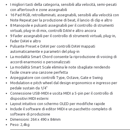
I migliori tasti della categoria, sensibili alla velocità, semi-pesati
con aftertouch e zone assegnabili
16 Pad RGB, retroilluminati, assegnabili, sensibili alla velocità con
Note Repeat per la produzione di beat, il lancio di clip e altro
8 Manopole e pulsanti assegnabili per il controllo di strumenti
virtuali, plug-in di mix, controlli DAW e altro ancora
9 Fader assegnabili per il controllo di strumenti virtuali, plug-in,
fader DAW e altro
Pulsante Preset e DAW per controlli DAW mappati
automaticamente e parametri del plug-in
La modalità Smart Chord consente la riproduzione di voicing di
accordi enarmonici o personalizzati
La modalità Smart Scale elimina le note sbagliate rendendo
facile creare una canzone perfetta
Arpeggiatore con controlli Type, Octave, Gate e Swing
Modulation e pitch wheel dal design ergonomico e ingresso per
pedale sustain da 1/4"
Connessione USB-MIDI e uscita MIDI a 5-pin per il controllo di
dispositivi MIDI esterni
Layout intuitivo con schermo OLED per modifiche rapide
Include il software di editor MIDI e un pacchetto completo di
software di produzione
Dimensioni: 264 x 490 x 84mm
Peso: 2,4kg