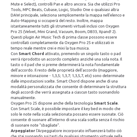
Mute e Select), controlli Pan e altro ancora. Sia che utilizzi Pro
Tools, MPC Beats, Cubase, Logic, Studio One o qualsiasi altra
DAW principale, seleziona semplicemente la mappa nell'elenco e
Auto-Mapping si occuperà del resto. Inoltre, mappa
istantaneamente tutti gli strumenti virtuali inclusi con Oxygen
Pro 25 (Velvet, Mini Grand, Vacuum, Boom, DB33, Xpand! 2).
Questi plugin Air Music Tech di prima classe possono essere
controllati completamente da Oxygen Pro 25 e utilizzati in
tempo reale mentre crei e mixi la tua musica.
Con
Smart Chord
attivato, premendo un singolo tasto o pad
verrà riprodotto un accordo completo anziché una sola nota. Il
tasto o il pad che si preme determinerà la nota fondamentale
dell'accordo. Il resto delle proprietà dell'accordo (maggiore,
minore e intonazione - 1,3,5; 1,3,7; 1,3,5,7, etc) sono determinate
dalle impostazioni scelte. Smart Chord dispone anche di una
modalità personalizzata che consente di determinare la struttura
degli accordi che verrà assegnata a ciascun tasto suonandolo
manualmente.
Oxygen Pro 25 dispone anche della tecnologia
Smart Scale
.
Con Smart Scale, è possibile impostare il key bed in modo che
solo le note nella scala selezionata possano essere suonate. Ciò
consente di suonare all'interno di una scala scelta senza il rischio
di suonare note "sbagliate".
Arpeggiator
l'Arpeggiatore incorporato influenzerà tutto ciò
che stai suonando sui tasti da qualsiasi strumento virtuale nella