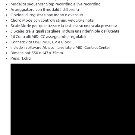
Modalità sequencer Step recording e live recording
Arpeggiatore con 8 modalità differenti
Opzioni di registrazione mono e overdub
Chord Mode con controlli strum, velocity e note
Scale Mode per quantizzare la tastiera su una scala prescelta
5 Scales tra le quali scegliere, inclusa una ridefinible dall'utente
16 Controlli MIDI CC assegnabili e regolabili
Connettività USB, MIDI, CV e Clock
Include i software Ableton Live Lite e MIDI Control Center
Dimensioni: 550 x 147 x 35mm
Peso: 1,6kg