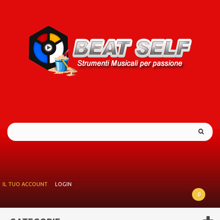
IL TUO ACCOUNT
LOGIN
0