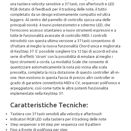
una tastiera velocity-sensitive a 37 tasti, con aftertouch e LED
RGB dotato di feedback per il tracking delle note, il tutto
completato da un design estremamente compatto ed ultra
leggero. Al centro del pannello di controllo spicca una delle
principali novità: 4 nuovi potenziometri e schermo LED, che
forniscono accesso istantaneo a nuovi strumenti espressivi e a
tutte le funzionalità avanzate di controllo MIDI. I controlli
introdotti con questa ultima versione a 37 tasti consentono di
sfruttare al meglio la nuova funzionalità Chord unica e migliorata
di KeyStep 37. E' possibile scegliere tra 12 tipi di accordi ed una
serie di effetti 'strum' con la possibilità di emulare al meglio i
tipici strumenti a corda. La modalità Scale che consente di
quantizzare automaticamente la nota più vicina alla scala
prescelta, completa la ricca dotazione di questo controller all-in-
one. Non esistono in questa fascia di prezzo altri controller in
grado di garantire connettività MIDI e CV, sequencer polifonico e
arpeggiatore, così come tutte le altre potenti funzionalità
implementate nella KeyStep 37.
Caratteristiche Tecniche:
Tastiera con 37 tasti sensibili alla velocity e aftertouch
Indicatori RGB LED sulla tastiera per il tracking delle note
Step sequencer a 64 step per sequenza con 8 pattern
Fino a 8 note di polifonia per step