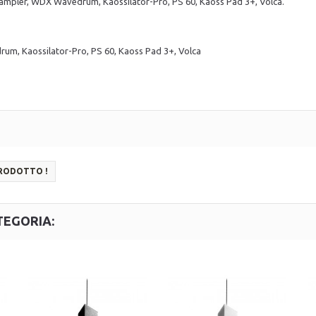
Sampler, WDX Wavedrum, Kaossilator-Pro, PS 60, Kaoss Pad 3+, Volca.
m, Kaossilator-Pro, PS 60, Kaoss Pad 3+, Volca
PRODOTTO !
TEGORIA: