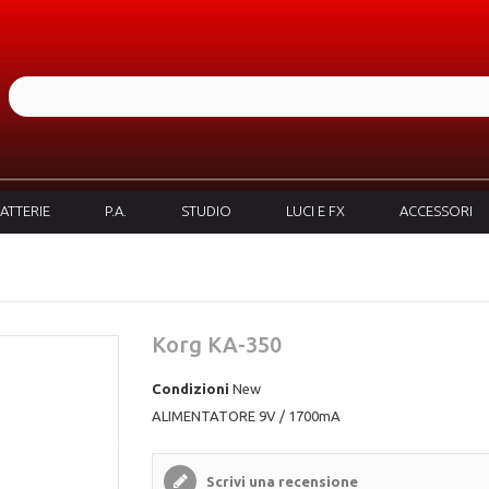
ATTERIE
P.A.
STUDIO
LUCI E FX
ACCESSORI
Korg KA-350
Condizioni
New
ALIMENTATORE 9V / 1700mA
Scrivi una recensione