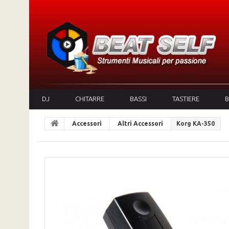
DJ
CHITARRE
BASSI
TASTIERE
B
Accessori
Altri Accessori
Korg KA-350