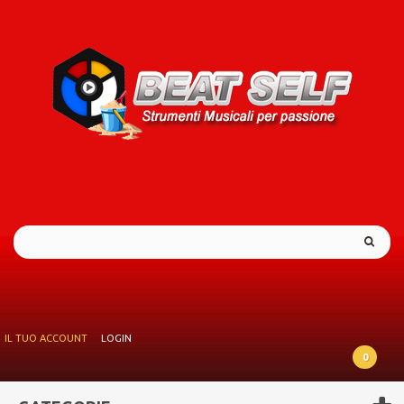
IL TUO ACCOUNT
LOGIN
0