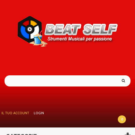
IL TUO ACCOUNT
LOGIN
0