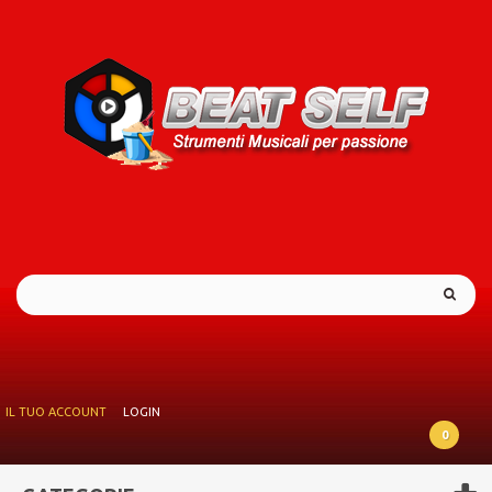
IL TUO ACCOUNT
LOGIN
0