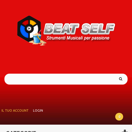
IL TUO ACCOUNT
LOGIN
0