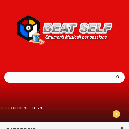
IL TUO ACCOUNT
LOGIN
0