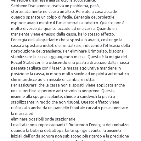
verrebbe trasmessa alla struttura sottostante.
Sebbene l'isolamento risolva un problema, però,
sfortunatamente ne causa un altro. Pensate a cosa accade
quando sparate un colpo di fucile. L'energia del proiettile
esplode avanti mentre il fucile rimbalza indietro. Questo non è
molto diverso da quanto accade ad una cassa. Quando un
transiente viene emesso dalla cassa, ha lo stesso effetto.
L'energia dell'altoparlante che si sposta in avanti, costringe la
cassa a spostarsi indietro e rimbalzare, riducendo l'efficacia della
riproduzione del transiente. Per eliminare il rimbalzo, bisogna
stabilizzare la cassa aggiungendo massa. Questa è la magia del
Recoil Stabilizer; introducendo una piastra di acciaio dalla massa
pesante tagliata con il laser, la massa aggiuntiva mantiene in
posizione la cassa, in modo molto simile ad un pilota automatico
che impedisce ad un missile di cambiare rotta.
Per assicurarsi che la cassa non si sposti, viene applicata anche
una superficie superiore anti scivolo in neoprene. Questa,
insieme alla spugna isolante, chiude a sandwich la piastra
stabilizzante in modo che non risuoni. Questo effetto viene
rinforzato anche da un pannello frontale curvato per aumentare
la massa, ed
eliminare possibili onde stazionarie.
I risultati sono impressionanti !! Riducendo l'energia del rimbalzo
quando la bobina dell'altoparlante spinge avanti, i transienti
iniziali dell'onda sonora non subiscono più ritardo e la precisione