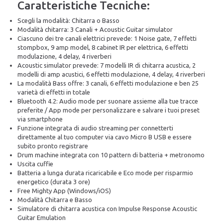
Caratteristiche Tecniche:
Scegli la modalità: Chitarra o Basso
Modalità chitarra: 3 Canali + Acoustic Guitar simulator
Ciascuno dei tre canali elettrici prevede: 1 Noise gate, 7 effetti
stompbox, 9 amp model, 8 cabinet IR per elettrica, 6 effetti
modulazione, 4 delay, 4 riverberi
Acoustic simulator prevede: 7 modelli IR di chitarra acustica, 2
modelli di amp acustici, 6 effetti modulazione, 4 delay, 4 riverberi
La modalità Bass offre: 3 canali, 6 effetti modulazione e ben 25
varietà di effetti in totale
Bluetooth 4.2: Audio mode per suonare assieme alla tue tracce
preferite / App mode per personalizzare e salvare i tuoi preset
via smartphone
Funzione integrata di audio streaming per connetterti
direttamente al tuo computer via cavo Micro B USB e essere
subito pronto registrare
Drum machine integrata con 10 pattern di batteria + metronomo
Uscita cuffie
Batteria a lunga durata ricaricabile e Eco mode per risparmio
energetico (durata 3 ore)
Free Mighty App (Windows/iOS)
Modalità Chitarra e Basso
Simulatore di chitarra acustica con Impulse Response Acoustic
Guitar Emulation