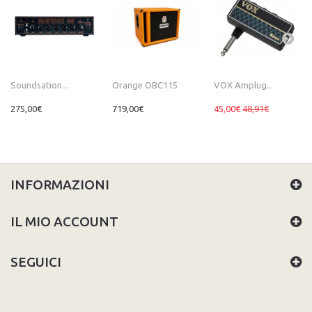
Soundsation...
Orange OBC115
VOX Amplug...
275,00€
719,00€
45,00€
48,91€
INFORMAZIONI
IL MIO ACCOUNT
SEGUICI