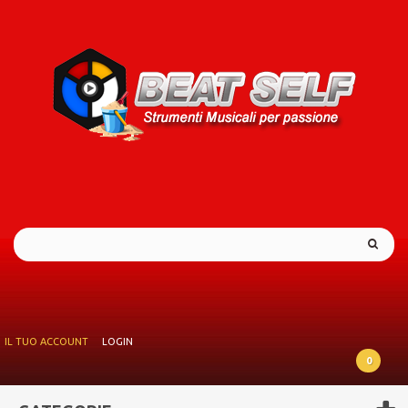
IL TUO ACCOUNT
LOGIN
0