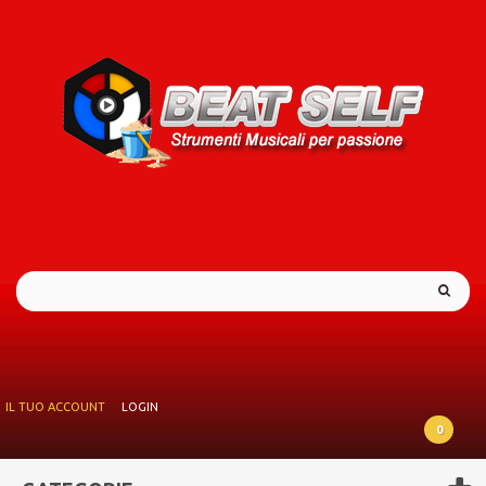
IL TUO ACCOUNT
LOGIN
0