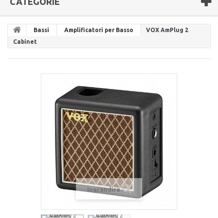
CATEGORIE
Bassi
Amplificatori per Basso
VOX AmPlug 2
Cabinet
Ingrandire