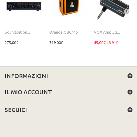
Soundsation...
Orange OBC115
VOX Amplug...
275,00€
719,00€
45,00€
48,91€
INFORMAZIONI
IL MIO ACCOUNT
SEGUICI