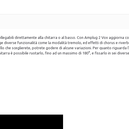
, collegabili direttamente alla chitarra o al basso. Con Amplug 2 Vox aggiorna
e diverse funzionalità come la modalità tremolo, ed effetti di chorus e river
dello che sceglierete, potrete godere di alcune variazioni. Per quanto riguar
tarra è possibile ruotarlo, fino ad un massimo di 180°, e fissarlo in sei diverse