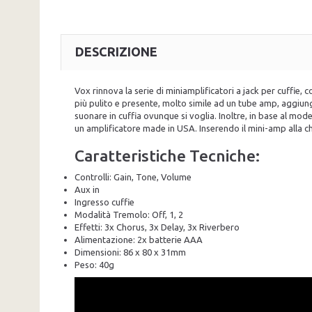
DESCRIZIONE
Vox rinnova la serie di miniamplificatori a jack per cuffie
più pulito e presente, molto simile ad un tube amp, aggiung
suonare in cuffia ovunque si voglia. Inoltre, in base al mo
un amplificatore made in USA. Inserendo il mini-amp alla chi
Caratteristiche Tecniche:
Controlli: Gain, Tone, Volume
Aux in
Ingresso cuffie
Modalità Tremolo: Off, 1, 2
Effetti: 3x Chorus, 3x Delay, 3x Riverbero
Alimentazione: 2x batterie AAA
Dimensioni: 86 x 80 x 31mm
Peso: 40g