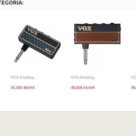
TEGORIA:
VOX Amplug...
VOX Amplug...
VO
45,00€
48,91€
48,00€
53,33€
39