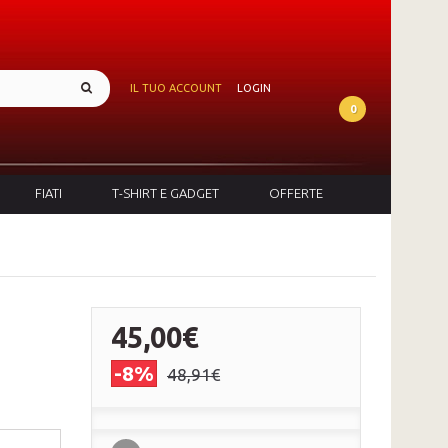
IL TUO ACCOUNT
LOGIN
0
FIATI
T-SHIRT E GADGET
OFFERTE
45,00€
-8%
48,91€