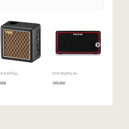
X AmPlug...
NUX Mighty Air
LANEY N41
,00€
169,00€
696,00€