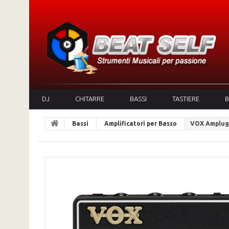
DJ
CHITARRE
BASSI
TASTIERE
B
Bassi
Amplificatori per Basso
VOX Amplug