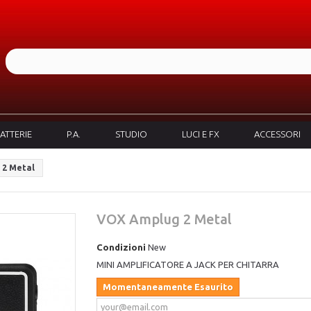
ATTERIE
P.A.
STUDIO
LUCI E FX
ACCESSORI
 2 Metal
VOX Amplug 2 Metal
Condizioni
New
MINI AMPLIFICATORE A JACK PER CHITARRA
Momentaneamente Esaurito