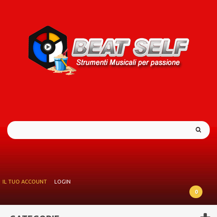
IL TUO ACCOUNT
LOGIN
0