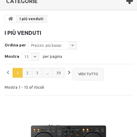
CATEGORIE
I più venduti
I PIÙ VENDUTI
Ordina per
Prezzo: più basso
Mostra
per pagina
15
1
2
3
...
39
VEDI TUTTO
Mostra 1 - 15 of rticoli