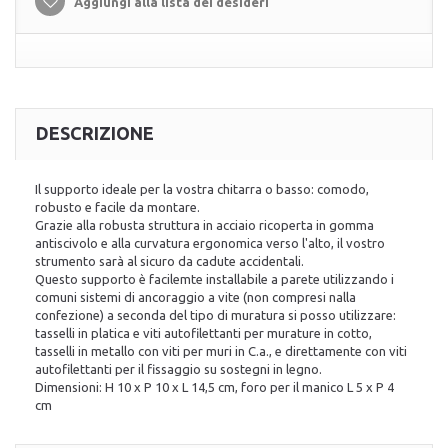
Aggiungi alla lista dei desideri
DESCRIZIONE
Il supporto ideale per la vostra chitarra o basso: comodo,
robusto e facile da montare.
Grazie alla robusta struttura in acciaio ricoperta in gomma
antiscivolo e alla curvatura ergonomica verso l'alto, il vostro
strumento sarà al sicuro da cadute accidentali.
Questo supporto è facilemte installabile a parete utilizzando i
comuni sistemi di ancoraggio a vite (non compresi nalla
confezione) a seconda del tipo di muratura si posso utilizzare:
tasselli in platica e viti autofilettanti per murature in cotto,
tasselli in metallo con viti per muri in C.a., e direttamente con viti
autofilettanti per il fissaggio su sostegni in legno.
Dimensioni: H 10 x P 10 x L 14,5 cm, foro per il manico L 5 x P 4
cm