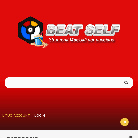
IL TUO ACCOUNT
LOGIN
0