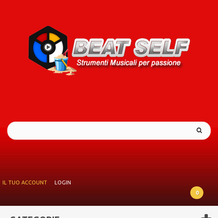
IL TUO ACCOUNT
LOGIN
0