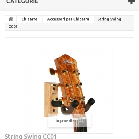
CATEGORIE
Chitarre
Accessori per Chitarra
String Swing
CC01
Ingrandire
String Swing CC01