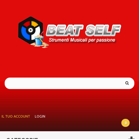
IL TUO ACCOUNT
LOGIN
0