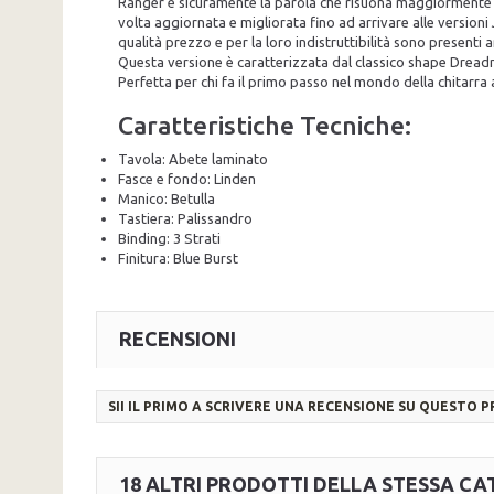
Ranger è sicuramente la parola che risuona maggiormente ne
volta aggiornata e migliorata fino ad arrivare alle versio
qualità prezzo e per la loro indistruttibilità sono presenti
Questa versione è caratterizzata dal classico shape Dreadnou
Perfetta per chi fa il primo passo nel mondo della chitarra a
Caratteristiche Tecniche:
Tavola: Abete laminato
Fasce e fondo: Linden
Manico: Betulla
Tastiera: Palissandro
Binding: 3 Strati
Finitura: Blue Burst
RECENSIONI
SII IL PRIMO A SCRIVERE UNA RECENSIONE SU QUESTO 
18 ALTRI PRODOTTI DELLA STESSA CA