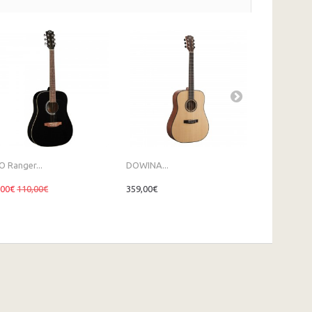
O Ranger...
DOWINA...
EKO NEK...
,00€
110,00€
359,00€
249,00€