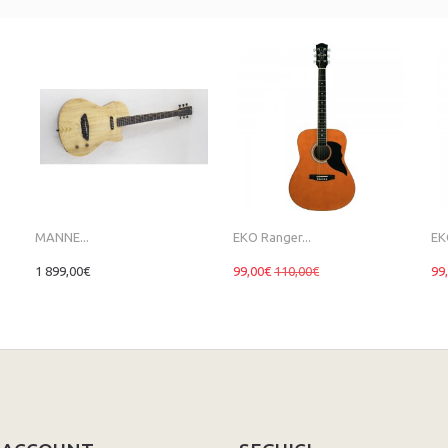
MANNE...
EKO Ranger...
EK
1 899,00€
99,00€
110,00€
99