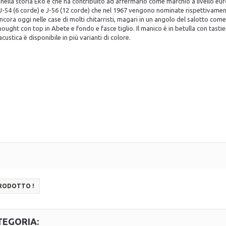
lla storia Eko e che ha contribuito ad affermarlo come marchio a livello eur
ni J-54 (6 corde) e J-56 (12 corde) che nel 1967 vengono nominate rispettivam
 ancora oggi nelle case di molti chitarristi, magari in un angolo del salotto co
ght con top in Abete e fondo e fasce tiglio. Il manico è in betulla con tastiera
custica è disponibile in più varianti di colore.
PRODOTTO !
TEGORIA: