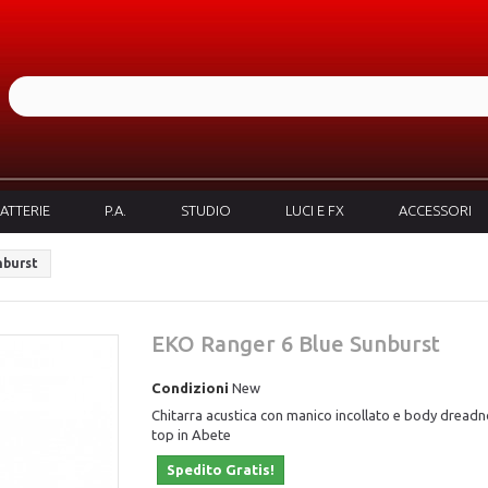
ATTERIE
P.A.
STUDIO
LUCI E FX
ACCESSORI
nburst
EKO Ranger 6 Blue Sunburst
Condizioni
New
Chitarra acustica con manico incollato e body dread
top in Abete
Spedito Gratis!