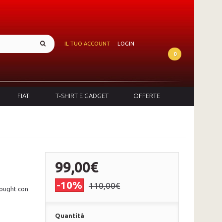
IL TUO ACCOUNT
LOGIN
0
FIATI
T-SHIRT E GADGET
OFFERTE
99,00€
-10%
110,00€
nought con
Quantità