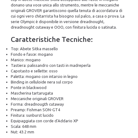
donano una voce unica allo strumento, mentre le meccaniche
originali GROVER garantiscono quella tenuta di accordatura di
cui ogni vero chitarrista ha bisogno sul palco, a casa o prova. La
serie Olympic è disponibile in versione dreadnought,
dreadnought cutaway e OOO, con finitura lucida o satinata.
Caratteristiche Tecniche:
Top: Abete Sitka massello
Fondo e fasce: mogano
Manico: mogano
Tastiera: palissandro con tasti in madreperla
Capotasto e sellette: osso
Paletta: mogano con intarsio in legno
Binding in celluloide nera sul corpo
Ponte in blackwood
Mascherina tartarugata
Meccaniche originali GROVER
Forma: dreadnougth cutaway
Preamp: Fishman SON-GT4
Finitura: sunburst lucido
Equipaggiata con corde d'Addario XP
Scala: 648 mm
Nut: 43.2 mm