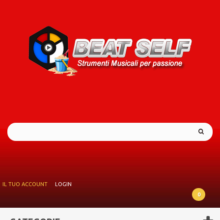
IL TUO ACCOUNT
LOGIN
0