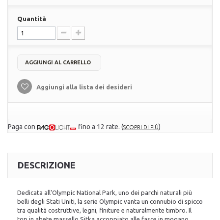
Quantità
AGGIUNGI AL CARRELLO
Aggiungi alla lista dei desideri
Paga con
fino a 12 rate.
(
)
SCOPRI DI PIÙ
DESCRIZIONE
Dedicata all'Olympic National Park, uno dei parchi naturali più
belli degli Stati Uniti, la serie Olympic vanta un connubio di spicco
tra qualità costruttive, legni, finiture e naturalmente timbro. Il
top in abete massello Sitka accoppiato alle fasce in mogano