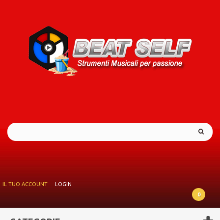
IL TUO ACCOUNT
LOGIN
0