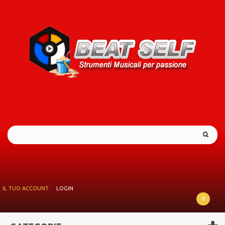
IL TUO ACCOUNT
LOGIN
0