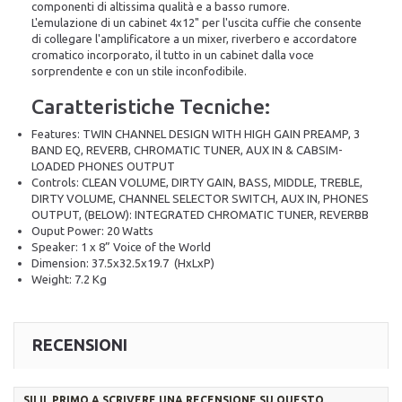
componenti di altissima qualità e a basso rumore.
L'emulazione di un cabinet 4x12" per l'uscita cuffie che consente
di collegare l'amplificatore a un mixer, riverbero e accordatore
cromatico incorporato, il tutto in un cabinet dalla voce
sorprendente e con un stile inconfodibile.
Caratteristiche Tecniche:
Features: TWIN CHANNEL DESIGN WITH HIGH GAIN PREAMP, 3
BAND EQ, REVERB, CHROMATIC TUNER, AUX IN & CABSIM-
LOADED PHONES OUTPUT
Controls: CLEAN VOLUME, DIRTY GAIN, BASS, MIDDLE, TREBLE,
DIRTY VOLUME, CHANNEL SELECTOR SWITCH, AUX IN, PHONES
OUTPUT, (BELOW): INTEGRATED CHROMATIC TUNER, REVERBB
Ouput Power: 20 Watts
Speaker: 1 x 8” Voice of the World
Dimension: 37.5x32.5x19.7 (HxLxP)
Weight: 7.2 Kg
RECENSIONI
SII IL PRIMO A SCRIVERE UNA RECENSIONE SU QUESTO