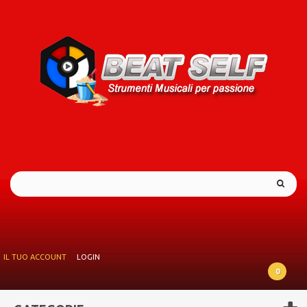
IL TUO ACCOUNT
LOGIN
0