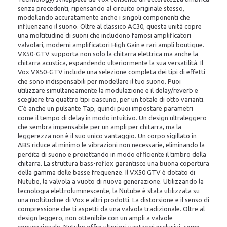
senza precedenti, ripensando al circuito originale stesso,
modellando accuratamente anche i singoli componenti che
influenzano il suono. Oltre al classico AC30, questa unità copre
una moltitudine di suoni che includono famosi amplificatori
valvolari, moderni amplificatori High Gain e rari ampli boutique.
VX50-GTV supporta non solo la chitarra elettrica ma anche la
chitarra acustica, espandendo ulteriormente la sua versatilità. Il
Vox VX50-GTV include una selezione completa dei tipi di effetti
che sono indispensabili per modellare il tuo suono. Puoi
utilizzare simultaneamente la modulazione e il delay/reverb e
scegliere tra quattro tipi ciascuno, per un totale di otto varianti.
C'è anche un pulsante Tap, quindi puoi impostare parametri
come il tempo di delay in modo intuitivo. Un design ultraleggero
che sembra impensabile per un ampli per chitarra, ma la
leggerezza non è il suo unico vantaggio. Un corpo sigillato in
ABS riduce al minimo le vibrazioni non necessarie, eliminando la
perdita di suono e proiettando in modo efficiente il timbro della
chitarra. La struttura bass-reflex garantisce una buona copertura
della gamma delle basse frequenze. Il VX50 GTV è dotato di
Nutube, la valvola a vuoto di nuova generazione. Utilizzando la
tecnologia elettroluminescente, la Nutube è stata utilizzata su
una moltitudine di Vox e altri prodotti. La distorsione e il senso di
compressione che ti aspetti da una valvola tradizionale. Oltre al
design leggero, non ottenibile con un ampli a valvole