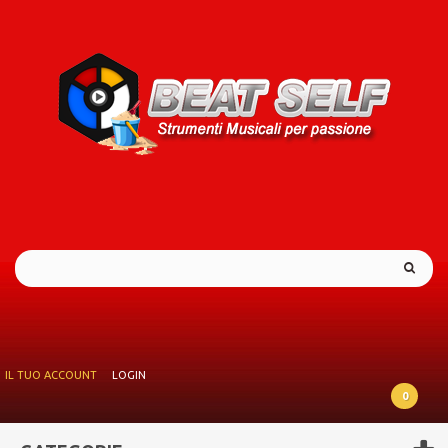
IL TUO ACCOUNT
LOGIN
0