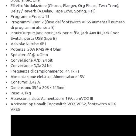
Doppia Rec, Line
Effetti: Modulazione (Chorus, Flanger, Org Phase, Twin Trem),
Delay / Reverb (A.Delay, Tape Echo, Spring, Hall)
Programmi Preset: 11
Programmi User: 2 (L'uso del footswitch VFS5 aumenta il numero
di programmi utente a 8)
Input/Output: jack Input, jack per cuffie, jack Aux IN, jack Foot
Switch, porta USB (tipo B)
Valvola: Nutube 6P1
Potenza: 50W RMS @ 4 Ohm
Speaker: 8" @ 4 Ohm
Conversione A/D: 24 bit
Conversione D/A: 24 bit
Frequenza di campionamento: 44,1kHz
Alimentazione elettrica: Alimentatore 15V
Consumo: 3,42 A
Dimensioni: 354 x 208 x 313mm
Peso: 4,1kg
Accessori inclusi: Alimentatore 19V, JamVOX III
Accessori opzionali: Footswitch VOX VFS2, footswitch VOX
VFS5