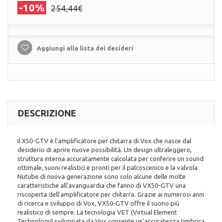
-10%
254,44€
Aggiungi alla lista dei desideri
DESCRIZIONE
Il X50-GTV è l'amplificatore per chitarra di Vox che nasce dal
desiderio di aprire nuove possibilità. Un design ultraleggero,
struttura interna accuratamente calcolata per conferire un sound
ottimale, suoni realistici e pronti per il palcoscenico e la valvola
Nutube di nuova generazione sono solo alcune delle molte
caratteristiche all'avanguardia che fanno di VX50-GTV una
riscoperta dell'amplificatore per chitarra. Grazie ai numerosi anni
di ricerca e sviluppo di Vox, VX50-GTV offre il suono più
realistico di sempre. La tecnologia VET (Virtual Element
Technology) sviluppata da Vox consente un'accuratezza timbrica