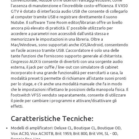
convenzionale, Nutube offre ulteriori vantaggi esclusivi, come
l'assenza di manutenzione e l'incredibile costo-efficienza. Il VX50
GTV è dotato di interfaccia audio USB che consente di collegarlo
al computer tramite USB e registrare direttamente il suono
Nutube. Il software Tone Room editor/librarian offre un livello
ancora più elevato di praticità. E' possibile utilizzarlo per
accedere a parametri non accessibili dall'unità stessa e
memorizzare le impostazioni in una libreria. Oltre a
Mac/Windows, sono supportati anche iOS/Android, consentendo
un facile accesso tramite USB. L'accordatore è solo una delle
tante funzioni che forniscono supporto generale al chitarrista.
L'ingresso AUX ti consente di divertirti con una sorgente audio
esterna, il jack per cuffie / line-out con simulatore di cabinet
incorporato è una grande funzionalità per esercitarti a casa, la
modalità preset ti permette di richiamare all'istante suoni pronti
per lo stage, e c'è anche una modalità manuale che fa in modo
che le impostazioni riflettano le posizioni della manopola fisica. Il
footswitch VFS5 venduto separatamente, consente di utilizzare
il piede per cambiare i programmi e attivare/disattivare gli
effetti.
Caratteristiche Tecniche:
Modelli di amplificatori: Deluxe CL, Boutique CL, Boutique OD,
Vox AC30, Vox AC30TB, Brit 1959, Brit 800, Brit VM, SL - 0D,