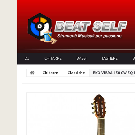
DJ
CHITARRE
BASSI
TASTIERE
B
Chitarre
Classiche
EKO VIBRA 150 CW EQ