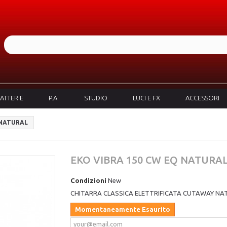
ATTERIE
P.A.
STUDIO
LUCI E FX
ACCESSORI
 NATURAL
EKO VIBRA 150 CW EQ NATURA
Condizioni
New
CHITARRA CLASSICA ELETTRIFICATA CUTAWAY NA
Momentaneamente Esaurito