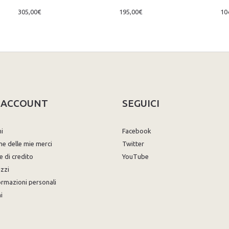
305,00€
195,00€
10
O ACCOUNT
SEGUICI
ni
Facebook
ne delle mie merci
Twitter
e di credito
YouTube
izzi
ormazioni personali
i