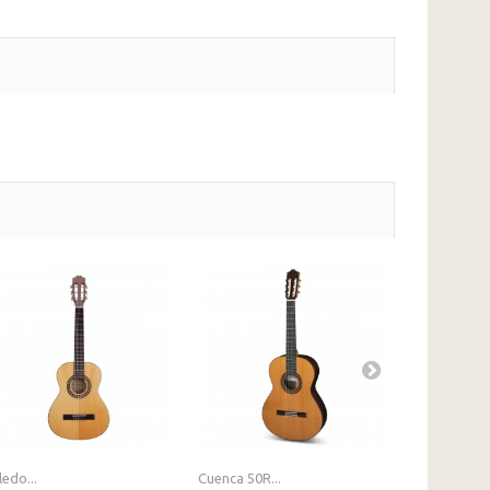
edo...
Cuenca 50R...
Toledo...