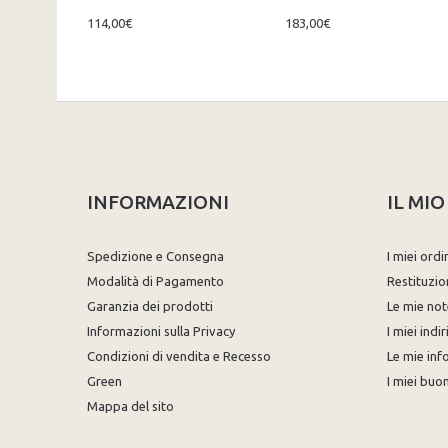
114,00€
183,00€
INFORMAZIONI
IL MI
Spedizione e Consegna
I miei ordi
Modalità di Pagamento
Restituzio
Garanzia dei prodotti
Le mie not
Informazioni sulla Privacy
I miei indir
Condizioni di vendita e Recesso
Le mie inf
Green
I miei buon
Mappa del sito