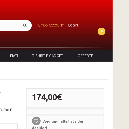
IL TUO ACCOUNT
LOGIN
0
FIATI
T-SHIRT E GADGET
OFFERTE
L
174,00€
TURALE
Aggiungi alla lista dei
desideri