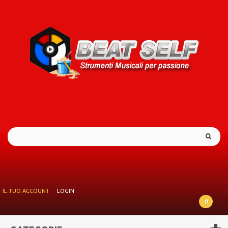
IL TUO ACCOUNT
LOGIN
0