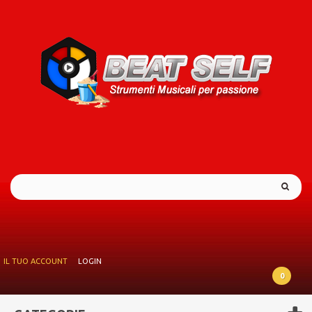
IL TUO ACCOUNT
LOGIN
0