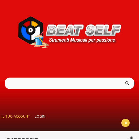
IL TUO ACCOUNT
LOGIN
0