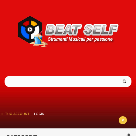
IL TUO ACCOUNT
LOGIN
0