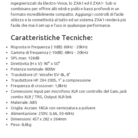
ingegnerizzati da Electro-Voice, lo ZXA1 ed il ZXA1- Sub si
combinano per offrire alti nitidi e puliti e bassi profondi in un
formato incredibilmente compatto. Aggiungi i controlli di facile
utilizzo e la connettività al tutto ed un sistema ZXA1 renderà più
facile che mai il set-up e l'uso in qualunque performance.
Caratteristiche Tecniche:
Risposta in frequenza (-3dB): 60Hz - 20kHz
Gamma di frequenza (-10dB): 48Hz - 20kHz
SPL max: 126dB
Direttivita (H x V): 90° x 50°
Potenza nominale: 800W
Trasduttore LF: Woofer EV-8L, 8"
Trasduttore HF: DH-2005, 1" a compressione
Frequenza di crossover: 1,8kHz
Connessioni: Input per microfono XLR con controllo del Gain, jack
combo XLR / TRS, Output XLR link
Materiale: ABS
Griglia: Acciaio 18GA con verniciatura a polvere
Alimentazione: 230V, 0,4A, 50-60Hz
Dimensioni: 457 x 282 x 264mm
Peso: 8,6kg