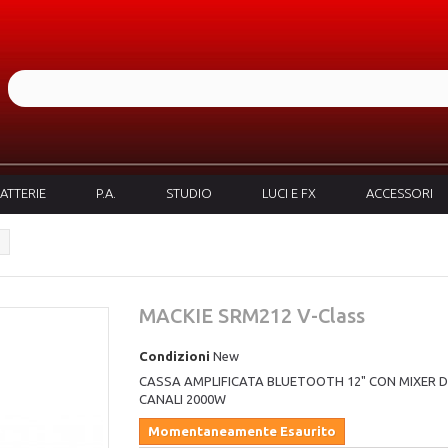
ATTERIE
P.A.
STUDIO
LUCI E FX
ACCESSORI
MACKIE SRM212 V-Class
Condizioni
New
CASSA AMPLIFICATA BLUETOOTH 12" CON MIXER DI
CANALI 2000W
Momentaneamente Esaurito