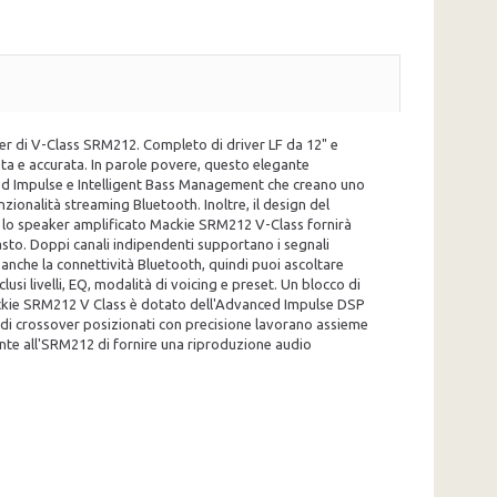
aker di V-Class SRM212. Completo di driver LF da 12" e
ta e accurata. In parole povere, questo elegante
ced Impulse e Intelligent Bass Management che creano uno
ionalità streaming Bluetooth. Inoltre, il design del
, lo speaker amplificato Mackie SRM212 V-Class fornirà
rasto. Doppi canali indipendenti supportano i segnali
anche la connettività Bluetooth, quindi puoi ascoltare
usi livelli, EQ, modalità di voicing e preset. Un blocco di
ackie SRM212 V Class è dotato dell'Advanced Impulse DSP
i di crossover posizionati con precisione lavorano assieme
ente all'SRM212 di fornire una riproduzione audio