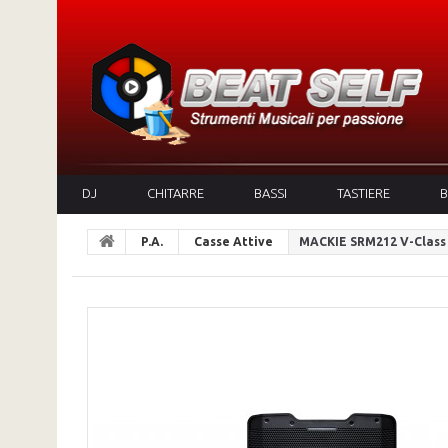
DJ
CHITARRE
BASSI
TASTIERE
B
P.A.
Casse Attive
MACKIE SRM212 V-Class