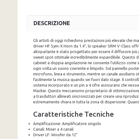
DESCRIZIONE
Gli artisti di oggi richiedono prestazioni più elevate che m
driver HF Sym-X Horn da 1.4", lo speaker SRM V-Class offr
altoparlante è stato progettato per essere il diffusore p
sweet spot ottimale incredibilmente espandibile. Questo dif
cabinet a doppia angolazione ne consente l'utilizzo come 
ogni volta un suono coerente e limpido. Sul pannello poster
microfono, linea e strumento, mentre un canale ausiliario s
facilmente la musica quando sei fuori dalo stage. Il control
sistema incorporato e un pin a 4 cifre assicurano che ne
Mackie. Questo meccanismo proprietario di ottimizzazione a
a trasduttori allineati sincronizzati per creare una ripro
estremamente chiara in tutta la zona di dispersione. Quando
Caratteristiche Tecniche
Amplificazione: Amplificatore singolo
Canali: Mixer a 4 canali
Driver LF: Woofer da 12"