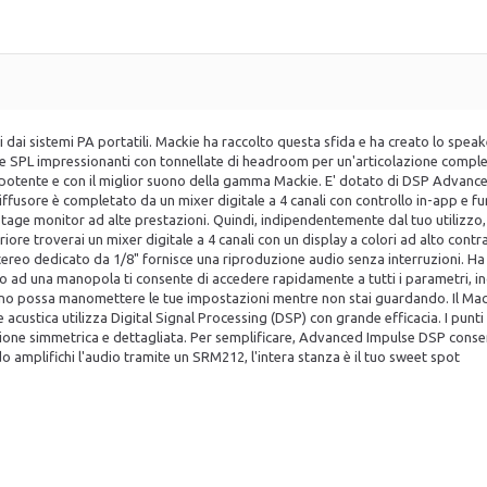
ai dai sistemi PA portatili. Mackie ha raccolto questa sfida e ha creato lo spe
e SPL impressionanti con tonnellate di headroom per un'articolazione comple
iù potente e con il miglior suono della gamma Mackie. E' dotato di DSP Advan
fusore è completato da un mixer digitale a 4 canali con controllo in-app e funz
stage monitor ad alte prestazioni. Quindi, indipendentemente dal tuo utilizzo
iore troverai un mixer digitale a 4 canali con un display a colori ad alto cont
tereo dedicato da 1/8" fornisce una riproduzione audio senza interruzioni. Ha 
lo ad una manopola ti consente di accedere rapidamente a tutti i parametri, incl
ssuno possa manomettere le tue impostazioni mentre non stai guardando. Il M
custica utilizza Digital Signal Processing (DSP) con grande efficacia. I punt
duzione simmetrica e dettagliata. Per semplificare, Advanced Impulse DSP cons
 amplifichi l'audio tramite un SRM212, l'intera stanza è il tuo sweet spot