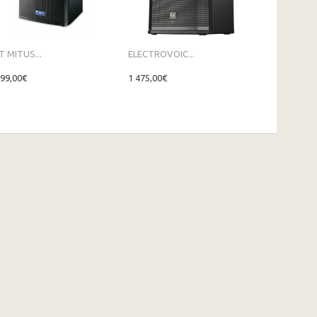
T MITUS...
ELECTROVOIC...
OMNITRONIC
699,00€
1 475,00€
329,00€