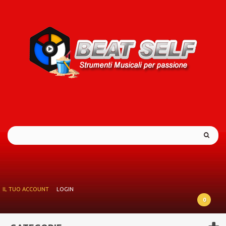
IL TUO ACCOUNT
LOGIN
0