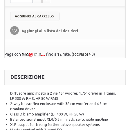
AGGIUNGI AL CARRELLO
Aggiungi alla lista dei desideri
Paga con
fino a 12 rate.
(
)
SCOPRI DI PIÙ
DESCRIZIONE
Diffusore amplificato a 2 vie 15" woofer, 1.75" driver in Titanio,
LF 300 W RMS, HF 50 W RMS
2-way bassreflex enclosure with 38 cm woofer and 4.5 cm
titanium driver
Class D biamp amplifier (LF 400 W, HF 50 W)
Balanced signal input XLR/6.3 mm jack, switchable mic/line
XLR output for linking further active speaker systems
Master control with 2-band EQ