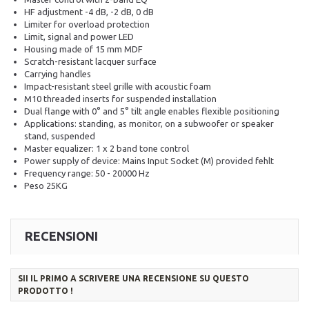
HF adjustment -4 dB, -2 dB, 0 dB
Limiter for overload protection
Limit, signal and power LED
Housing made of 15 mm MDF
Scratch-resistant lacquer surface
Carrying handles
Impact-resistant steel grille with acoustic foam
M10 threaded inserts for suspended installation
Dual flange with 0° and 5° tilt angle enables flexible positioning
Applications: standing, as monitor, on a subwoofer or speaker
stand, suspended
Master equalizer: 1 x 2 band tone control
Power supply of device: Mains Input Socket (M) provided fehlt
Frequency range:
50 - 20000 Hz
Peso 25KG
RECENSIONI
SII IL PRIMO A SCRIVERE UNA RECENSIONE SU QUESTO
PRODOTTO !