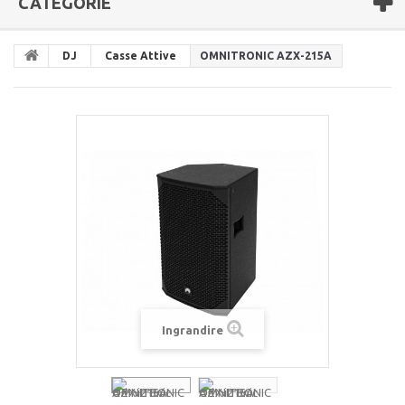
CATEGORIE
DJ
Casse Attive
OMNITRONIC AZX-215A
Ingrandire