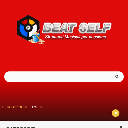
IL TUO ACCOUNT
LOGIN
0