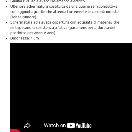
Guaina PVC ad elevato isolamento elettrico.
Ulteriore schermatura costituita da una guaina semiconduttiva
con aggiunta grafite che attenua fortemente le correnti indotte
(senza rumore).
Schermatura ad elevata copertura con aggiunta di materiali che
ne triplicano la resistenza a fatica (garantendovi la durata del
prodotto per annni e anni)
Lunghezza: 1.5m