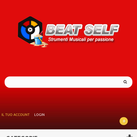
IL TUO ACCOUNT
LOGIN
0