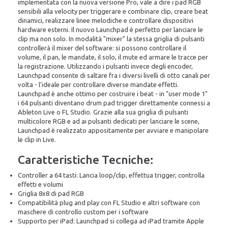
implementata con la nuova versione Pro, vale a dire i pad RGB
sensibili alla velocity per triggerare e combinare clip, creare beat
dinamici, realizzare linee melodiche e controllare dispositivi
hardware esterni. Il nuovo Launchpad è perfetto per lanciare le
clip ma non solo. In modalità "mixer" la stessa griglia di pulsanti
controllerà il mixer del software: si possono controllare il
volume, il pan, le mandate, il solo, il mute ed armare le tracce per
la registrazione. Utilizzando i pulsanti invece degli encoder,
Launchpad consente di saltare fra i diversi livelli di otto canali per
volta - l'ideale per controllare diverse mandate effetti.
Launchpad è anche ottimo per costruire i beat - in "user mode 1"
i 64 pulsanti diventano drum pad trigger direttamente connessi a
Ableton Live o FL Studio. Grazie alla sua griglia di pulsanti
multicolore RGB e ad ai pulsanti dedicati per lanciare le scene,
Launchpad è realizzato appositamente per avviare e manipolare
le clip in Live.
Caratteristiche Tecniche:
Controller a 64 tasti: Lancia loop/clip, effettua trigger, controlla
effetti e volumi
Griglia 8x8 di pad RGB
Compatibilità plug and play con FL Studio e altri software con
maschere di controllo custom per i software
Supporto per iPad: Launchpad si collega ad iPad tramite Apple