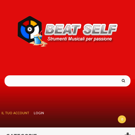
IL TUO ACCOUNT
LOGIN
0