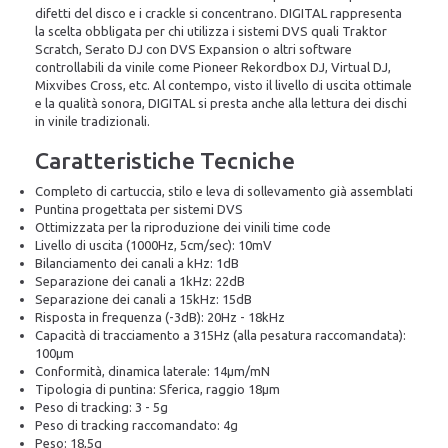
difetti del disco e i crackle si concentrano. DIGITAL rappresenta
la scelta obbligata per chi utilizza i sistemi DVS quali Traktor
Scratch, Serato DJ con DVS Expansion o altri software
controllabili da vinile come Pioneer Rekordbox DJ, Virtual DJ,
Mixvibes Cross, etc. Al contempo, visto il livello di uscita ottimale
e la qualità sonora, DIGITAL si presta anche alla lettura dei dischi
in vinile tradizionali.
Caratteristiche Tecniche
Completo di cartuccia, stilo e leva di sollevamento già assemblati
Puntina progettata per sistemi DVS
Ottimizzata per la riproduzione dei vinili time code
Livello di uscita (1000Hz, 5cm/sec): 10mV
Bilanciamento dei canali a kHz: 1dB
Separazione dei canali a 1kHz: 22dB
Separazione dei canali a 15kHz: 15dB
Risposta in frequenza (-3dB): 20Hz - 18kHz
Capacità di tracciamento a 315Hz (alla pesatura raccomandata):
100µm
Conformità, dinamica laterale: 14µm/mN
Tipologia di puntina: Sferica, raggio 18µm
Peso di tracking: 3 - 5g
Peso di tracking raccomandato: 4g
Peso: 18,5g