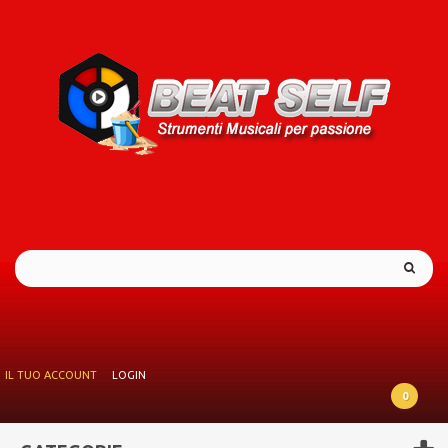
IL TUO ACCOUNT
LOGIN
0