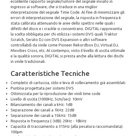
eccellente rapporto segnale/rumore del segnale inviato in
ingresso ai software, che si traduce in una miglior
interpretazione del segnale Time Code. Al fine di minimizzare gli
errori di interpretazione del segnale, la risposta in frequenza è
stata calibrata attenuando le aree dello spettro nelle quali i
difetti del disco e i crackle si concentrano. DIGITAL rappresenta
la scelta obbligata per chi utilizza i sistemi DVS quali Traktor
Scratch, Serato DJ con DVS Expansion o altri software
controllabili da vinile come Pioneer Rekordbox DJ, Virtual DJ,
Mixvibes Cross, etc. Al contempo, visto il livello di uscita ottimale
e la qualità sonora, DIGITAL si presta anche alla lettura dei dischi
in vinile tradizionali.
Caratteristiche Tecniche
Completo di cartuccia, stilo e leva di sollevamento già assemblati
Puntina progettata per sistemi DVS
Ottimizzata per la riproduzione dei vinili time code
Livello di uscita (1000Hz, 5cm/sec): 10mV
Bilanciamento dei canali a kHz: 1dB
Separazione dei canali a 1kHz: 22dB
Separazione dei canali a 15kHz: 15dB
Risposta in frequenza (-3dB): 20Hz - 18kHz
Capacità di tracciamento a 315Hz (alla pesatura raccomandata):
100µm