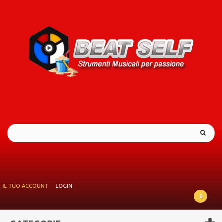
IL TUO ACCOUNT
LOGIN
0