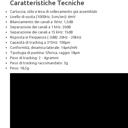
Caratteristiche Tecniche
Cartuccia, stilo e leva di sollevamento già assemblati
Livello di uscita (1000Hz, 5cm/sec): 6mV
Bilanciamento dei canali a 1kHz: 1,5dB
Separazione dei canali a 1 kHz: 20dB
Separazione dei canali a 15 kHz: 15dB
Risposta in frequenza (-3dB): 20Hz - 20kHz
Capacità di tracking a 315Hz: 100µm
Conformità, dinamica laterale: 14µm/mN
Tipologia di puntina: Sferica, raggio 18µm
Peso di tracking: 2 - 4grammi
Peso di tracking raccomandato: 3g
Peso: 18,5g