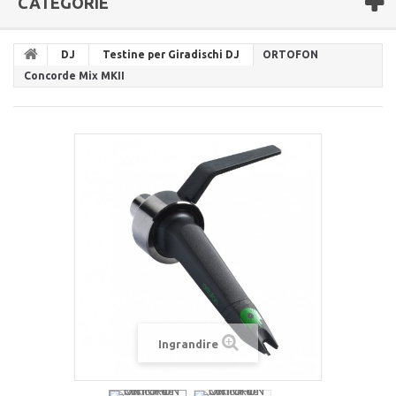
CATEGORIE
DJ
Testine per Giradischi DJ
ORTOFON
Concorde Mix MKII
Ingrandire