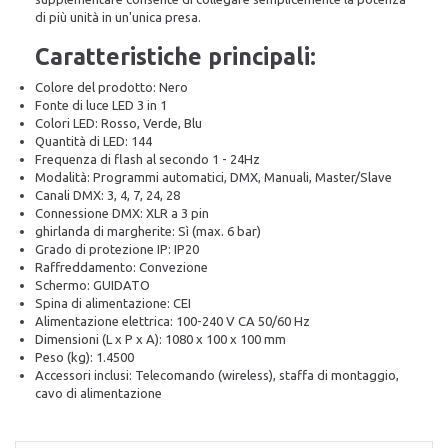
di più unità in un'unica presa.
Caratteristiche principali:
Colore del prodotto: Nero
Fonte di luce LED 3 in 1
Colori LED: Rosso, Verde, Blu
Quantità di LED: 144
Frequenza di flash al secondo 1 - 24Hz
Modalità: Programmi automatici, DMX, Manuali, Master/Slave
Canali DMX: 3, 4, 7, 24, 28
Connessione DMX: XLR a 3 pin
ghirlanda di margherite: Sì (max. 6 bar)
Grado di protezione IP: IP20
Raffreddamento: Convezione
Schermo: GUIDATO
Spina di alimentazione: CEI
Alimentazione elettrica: 100-240 V CA 50/60 Hz
Dimensioni (L x P x A): 1080 x 100 x 100 mm
Peso (kg): 1.4500
Accessori inclusi: Telecomando (wireless), staffa di montaggio,
cavo di alimentazione