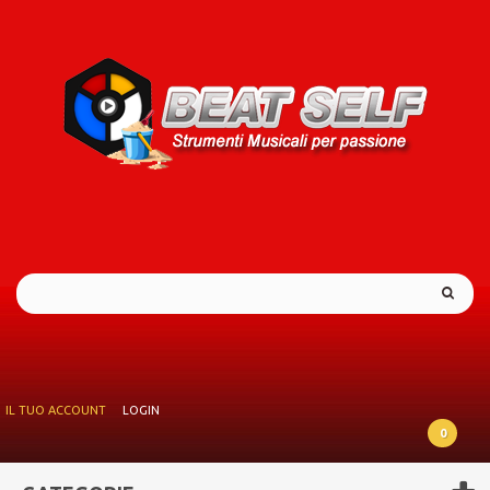
IL TUO ACCOUNT
LOGIN
0