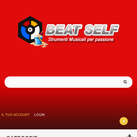
IL TUO ACCOUNT
LOGIN
0