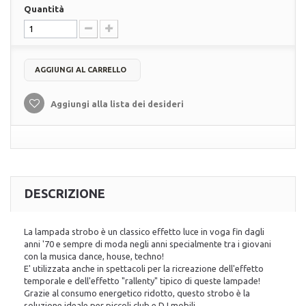
Quantità
AGGIUNGI AL CARRELLO
Aggiungi alla lista dei desideri
DESCRIZIONE
La lampada strobo è un classico effetto luce in voga fin dagli
anni '70 e sempre di moda negli anni specialmente tra i giovani
con la musica dance, house, techno!
E' utilizzata anche in spettacoli per la ricreazione dell'effetto
temporale e dell'effetto "rallenty" tipico di queste lampade!
Grazie al consumo energetico ridotto, questo strobo è la
soluzione ideale per piccoli club e DJ mobili.