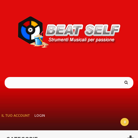
IL TUO ACCOUNT
LOGIN
0