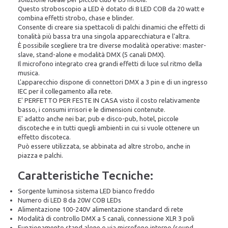
Questo stroboscopio a LED è dotato di 8 LED COB da 20 watt e
combina effetti strobo, chase e blinder.
Consente di creare sia spettacoli di palchi dinamici che effetti di
tonalità più bassa tra una singola apparecchiatura e l'altra.
È possibile scegliere tra tre diverse modalità operative: master-
slave, stand-alone e modalità DMX (5 canali DMX).
Il microfono integrato crea grandi effetti di luce sul ritmo della
musica.
L'apparecchio dispone di connettori DMX a 3 pin e di un ingresso
IEC per il collegamento alla rete.
E' PERFETTO PER FESTE IN CASA visto il costo relativamente
basso, i consumi irrisori e le dimensioni contenute.
E' adatto anche nei bar, pub e disco-pub, hotel, piccole
discoteche e in tutti quegli ambienti in cui si vuole ottenere un
effetto discoteca.
Può essere utilizzata, se abbinata ad altre strobo, anche in
piazza e palchi.
Caratteristiche Tecniche:
Sorgente luminosa sistema LED bianco freddo
Numero di LED 8 da 20W COB LEDs
Alimentazione 100-240V alimentazione standard di rete
Modalità di controllo DMX a 5 canali, connessione XLR 3 poli
Funzionamento stand alone o via microfono interno (sound