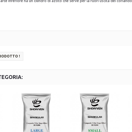
arte inferiore ha un cilindro di azoto che serve per la fuori uscita dei coriandol
PRODOTTO !
TEGORIA: