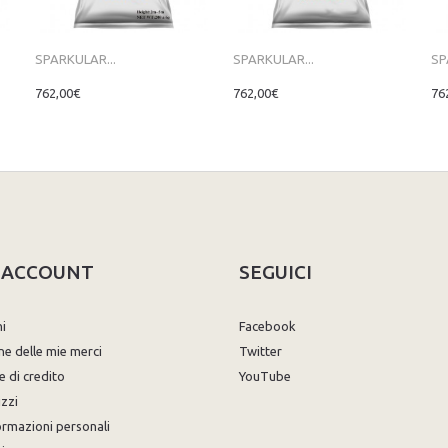
SPARKULAR...
SPARKULAR...
SP
762,00€
762,00€
76
O ACCOUNT
SEGUICI
ni
Facebook
ne delle mie merci
Twitter
e di credito
YouTube
izzi
ormazioni personali