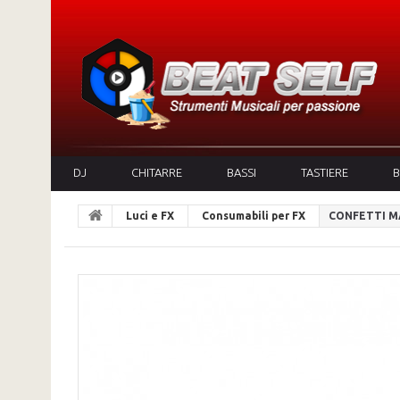
DJ
CHITARRE
BASSI
TASTIERE
B
Luci e FX
Consumabili per FX
CONFETTI MA