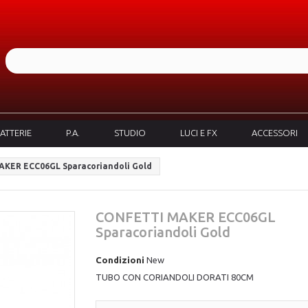
ATTERIE
P.A.
STUDIO
LUCI E FX
ACCESSORI
KER ECC06GL Sparacoriandoli Gold
CONFETTI MAKER ECC06GL
Sparacoriandoli Gold
Condizioni
New
TUBO CON CORIANDOLI DORATI 80CM