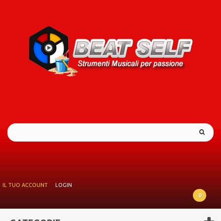
IL TUO ACCOUNT
LOGIN
0